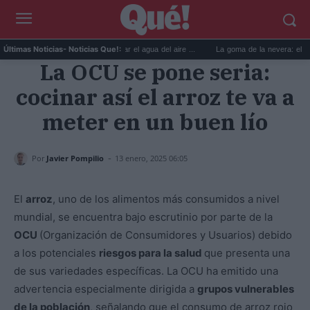
6 usos prácticos para reutilizar el agua del aire ...
La goma de la nevera: el truco de
Últimas Noticias
- Noticias Que!:
La OCU se pone seria:
cocinar así el arroz te va a
meter en un buen lío
-
Por
Javier Pompilio
13 enero, 2025 06:05
El
arroz
, uno de los alimentos más consumidos a nivel
mundial, se encuentra bajo escrutinio por parte de la
OCU
(Organización de Consumidores y Usuarios) debido
a los potenciales
riesgos para la salud
que presenta una
de sus variedades específicas. La OCU ha emitido una
advertencia especialmente dirigida a
grupos vulnerables
de la población
, señalando que el consumo de arroz rojo