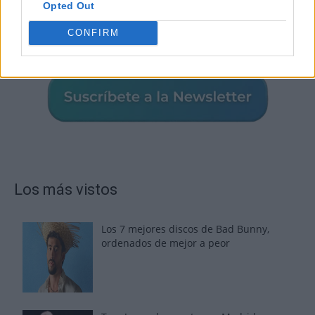
Opted Out
CONFIRM
Los más vistos
Los 7 mejores discos de Bad Bunny,
ordenados de mejor a peor