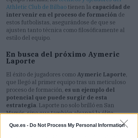
Athletic Club de Bilbao
tienen la
capacidad de
intervenir en el proceso de formación
de
estos futbolistas, asegurándose de que se
ajusten tanto técnica como filosóficamente al
estilo del equipo.
En busca del próximo Aymeric
Laporte
El éxito de jugadores como
Aymeric Laporte
,
que llegó al primer equipo tras un meticuloso
proceso de formación,
es un ejemplo del
potencial que puede surgir de esta
estrategia
. Laporte no solo brilló en San
Mamés, sino que también alcanzó la élite
europea con el Manchester City y es ahora un
Que.es -
Do Not Process My Personal Information
referente
internacional
. Encontrar un nuevo
jugador de su calibre es uno de los grandes