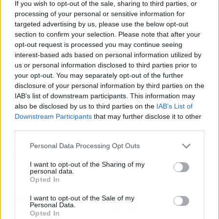
If you wish to opt-out of the sale, sharing to third parties, or
objetivos del
Athletic Club de Bilbao
en los
processing of your personal or sensitive information for
próximos años.
targeted advertising by us, please use the below opt-out
section to confirm your selection. Please note that after your
opt-out request is processed you may continue seeing
Con los recursos ampliados que ofrecen los
interest-based ads based on personal information utilized by
nuevos convenios, el club tiene mayores
us or personal information disclosed to third parties prior to
probabilidades de descubrir otro talento
your opt-out. You may separately opt-out of the further
generacional. Si bien la filosofía restrictiva del
disclosure of your personal information by third parties on the
Athletic puede parecer un desafío, su
red de
IAB’s list of downstream participants. This information may
clubes convenidos demuestra que es una
also be disclosed by us to third parties on the
IAB’s List of
Downstream Participants
that may further disclose it to other
ventaja competitiva única
. La historia de
third parties.
Laporte sigue siendo una inspiración para el
club, que no deja de trabajar en la búsqueda de
Personal Data Processing Opt Outs
su próximo gran diamante en bruto.
I want to opt-out of the Sharing of my
personal data.
Opted In
Artículo anterior
Artículo siguiente
El Liverpool prepara el
Luiz Felipe todavía puede
I want to opt-out of the Sale of my
Personal Data.
talonario para arrasar a
volver al Betis: fecha
Opted In
la Real Sociedad
clave