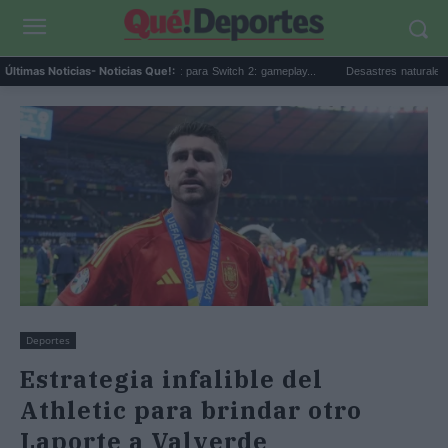
Beta sorpresa de Minecraft para Switch 2: gameplay...
Desastres naturales: qué son,
Últimas Noticias
- Noticias Que!:
Deportes
Estrategia infalible del
Athletic para brindar otro
Laporte a Valverde