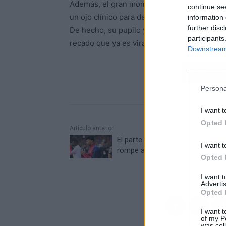
Además, el gran momento que vive esa cante
continue se
un ojo clínico para detectar talento, es el 
information 
further disc
De hecho, su pupilo ya es reconocido en im
participants
recado que ya es viral tanto en redes soci
Downstream 
Atrás
Persona
I want t
Opted 
Artículo anterior
El parte médico de Lamine Yama
I want t
rompe al FC Barcelona
Opted 
I want 
Advertis
Opted 
I want t
of my P
was col