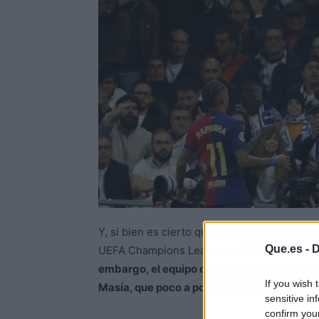
Y, si bien es cierto que el Barcelona ha es
Que.es -
D
UEFA Champions League, en LaLiga última
embargo, el equipo de Joan Laporta cree e
If you wish 
Masía, que poco a poco se han estado ganan
sensitive in
confirm you