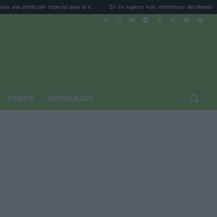
ón especial para el e...
En los lugares más misteriosos del planeta: Stoneh...
TIEMPO
VIDEOJUEGOS