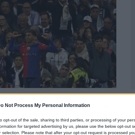
tado teniendo una buena campaña, sobre todo en la
o Not Process My Personal Information
mente han estado quedando a deber muchísimo.
Sin
n sus cracks, y mucho más en los jóvenes de La
to opt-out of the sale, sharing to third parties, or processing of your per
do un puesto en la plantilla.
formation for targeted advertising by us, please use the below opt-out s
r selection. Please note that after your opt-out request is processed y