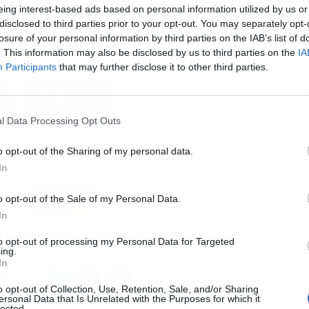
ra lo ha vuelto a destacar Jorge Mendes, quien, con
eing interest-based ads based on personal information utilized by us or
L
que guía los pasos de Yamal en este mundo del fútbol.
disclosed to third parties prior to your opt-out. You may separately opt-
losure of your personal information by third parties on the IAB’s list of
portantes premios, y es así como le ha dejado un
. This information may also be disclosed by us to third parties on the
IA
ales como en los medios de
comunicación
.
Participants
that may further disclose it to other third parties.
Siguiente
l Data Processing Opt Outs
o opt-out of the Sharing of my personal data.
In
Artículo siguiente
l
Hansi Flick se pone serio con
o opt-out of the Sale of my Personal Data.
Laporta: 4 jugadores del FC
In
Barcelona fuera en enero
to opt-out of processing my Personal Data for Targeted
ing.
In
o opt-out of Collection, Use, Retention, Sale, and/or Sharing
ersonal Data that Is Unrelated with the Purposes for which it
lected.