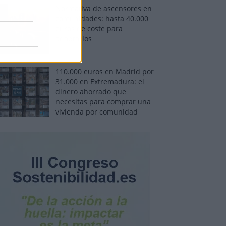
Normativa de ascensores en
comunidades: hasta 40.000
euros de coste para
adaptarlos
110.000 euros en Madrid por
31.000 en Extremadura: el
dinero ahorrado que
necesitas para comprar una
vivienda por comunidad