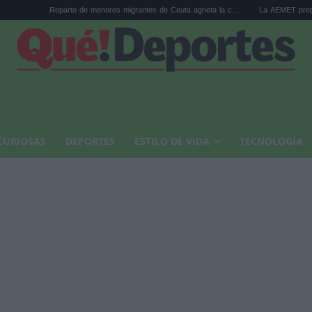
Reparto de menores migrantes de Ceuta agrieta la c...
La AEMET prepara una predicci
CURIOSAS
DEPORTES
ESTILO DE VIDA
TECNOLOGÍA