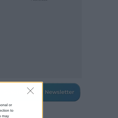
sonal or
ection to
ou may