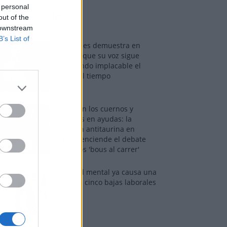
 personal
os más vistos
out of the
 downstream
B’s List of
Tom Jones demuestra en
Madrid que su voz sigue
desafiando implacable el
paso del tiempo
Fuego en los cuernos y
millones en ayudas: la
rebelión antitaurina en
Alfafar enciende el debate
sobre los 'bous al carrer'
La salud mental ya causa una
de cada cinco bajas laborales