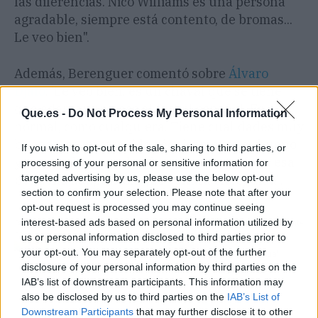
las diferencias. Nico Williams es una persona
agradable, siempre está contento, de bromas...
Le veo bien".
Además, Berenguer comentó sobre
Álvaro
Djaló
:"Le veo bien, es un chaval que se tiene
que adaptar un poco al fútbol español. Es
Que.es -
Do Not Process My Personal Information
normal, como cualquiera. Tiene cualidades muy
buenas, es muy rápido, técnicamente es bueno
If you wish to opt-out of the sale, sharing to third parties, or
y tiene golpeo con las dos piernas. Le falta esa
processing of your personal or sensitive information for
pequeña adaptación que vendrá enseguida".
targeted advertising by us, please use the below opt-out
section to confirm your selection. Please note that after your
opt-out request is processed you may continue seeing
interest-based ads based on personal information utilized by
Artículo anterior
Artículo siguiente
us or personal information disclosed to third parties prior to
Pedrerol tritura a
Javier Tebas, sobre
your opt-out. You may separately opt-out of the further
Simeone en su editorial
fraude audiovisual:
disclosure of your personal information by third parties on the
de Jugones
"Google está ganando
IAB’s list of downstream participants. This information may
dinero con un delito"
also be disclosed by us to third parties on the
IAB’s List of
Downstream Participants
that may further disclose it to other