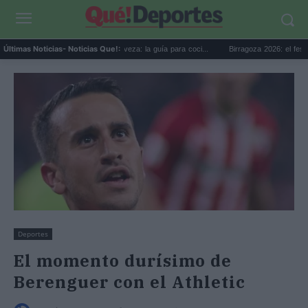
Día Internacional de la Cerveza: la guía para coci...
Birragoza 2026: el festival de 
Últimas Noticias
- Noticias Que!:
Deportes
El momento durísimo de
Berenguer con el Athletic