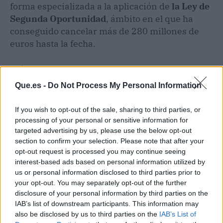
forma especializada a la aplicación de
la Ley de
Segunda Oportunidad
, ámbito en el que ha
conseguido cancelar más de 280 millones de
euros hasta la fecha.
Así las cosas, hay que señalar grandes firmas
como Cuatrecasas, Uría Menéndez o
Que.es -
Do Not Process My Personal Information
RocaJunyent también están presentes en este
evento líder de captación de talentos, lo que
If you wish to opt-out of the sale, sharing to third parties, or
indica la relevancia de
Repara tu Deuda
en el
processing of your personal or sensitive information for
panorama jurídico español.
targeted advertising by us, please use the below opt-out
section to confirm your selection. Please note that after your
opt-out request is processed you may continue seeing
Artículo anterior
Artículo siguiente
interest-based ads based on personal information utilized by
us or personal information disclosed to third parties prior to
FotoFinder optimiza el
La hibridación de
your opt-out. You may separately opt-out of the further
diagnóstico para la
energías renovables y
disclosure of your personal information by third parties on the
prevención y detección
almacenamiento en
IAB’s list of downstream participants. This information may
temprana del cáncer de
baterías; clave para el
also be disclosed by us to third parties on the
IAB’s List of
piel
futuro de los PPA y la