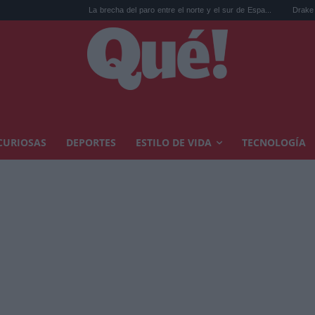
La brecha del paro entre el norte y el sur de Espa...
Drake ladra a una mujer gót
CURIOSAS
DEPORTES
ESTILO DE VIDA
TECNOLOGÍA