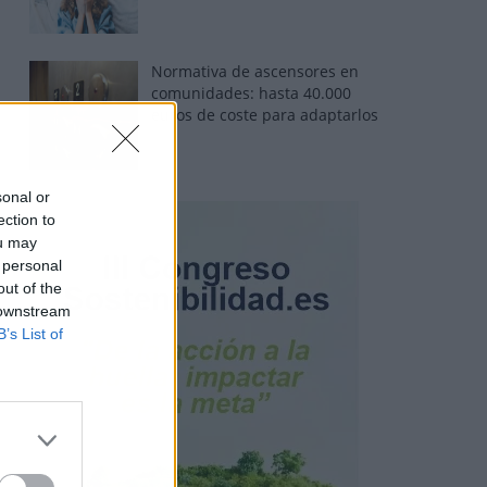
Normativa de ascensores en
comunidades: hasta 40.000
euros de coste para adaptarlos
sonal or
ection to
ou may
 personal
out of the
 downstream
B’s List of