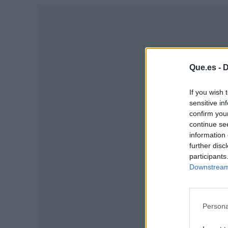
Que.es -
D
If you wish 
sensitive in
confirm you
continue se
information 
further disc
participants
P
Downstream 
Persona