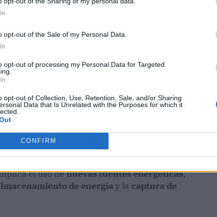
o opt-out of the Sharing of my personal data.
In
o opt-out of the Sale of my Personal Data.
In
to opt-out of processing my Personal Data for Targeted
ing.
In
contar con
cadenas de fabricación flexibles y de
o opt-out of Collection, Use, Retention, Sale, and/or Sharing
s
, lo cual permite una
producción más ágil
y
ersonal Data that Is Unrelated with the Purposes for which it
lected.
as de producción automáticos
.
Out
 del Impacto Medioambiental
CONFIRM
ircular
y la
reducción del impacto
implica el uso de
nuevas fuentes energéticas
,
almacenamiento de energía
y la
captura de