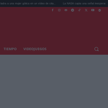
ica en un vídeo de cita...
La NASA capta una señal inesperada en Marte median...
TIEMPO
VIDEOJUEGOS