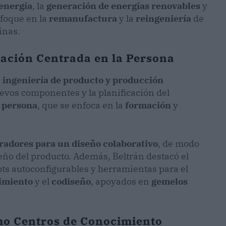
energía
, la
generación de energías renovables
y
foque en la
remanufactura
y la
reingeniería
de
inas.
cación Centrada en la Persona
a
ingeniería de producto y producción
uevos componentes y la planificación del
a persona
, que se enfoca en la
formación
y
radores para un diseño colaborativo
, de modo
eño del producto. Además, Beltrán destacó el
ots autoconfigurables y herramientas para el
imiento
y el
codiseño
, apoyados en
gemelos
omo Centros de Conocimiento