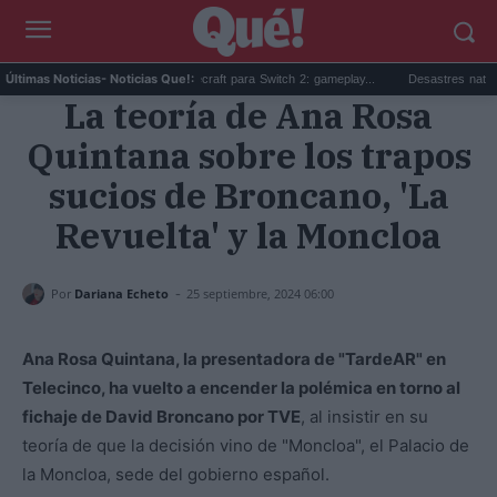
..
Beta sorpresa de Minecraft para Switch 2: gameplay...
Desastres naturales: q
Últimas Noticias
- Noticias Que!:
La teoría de Ana Rosa
Quintana sobre los trapos
sucios de Broncano, 'La
Revuelta' y la Moncloa
-
Por
Dariana Echeto
25 septiembre, 2024 06:00
Ana Rosa Quintana, la presentadora de "TardeAR" en
Telecinco, ha vuelto a encender la polémica en torno al
fichaje de David Broncano por TVE
, al insistir en su
teoría de que la decisión vino de "Moncloa", el Palacio de
la Moncloa, sede del gobierno español.