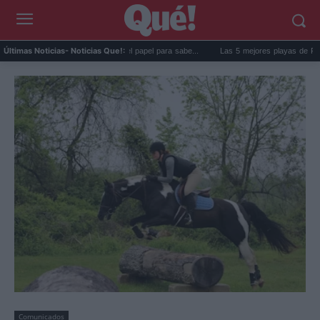
 de la nevera: el truco del papel para sabe...
Las 5 mejores playas de Formentera pa
Últimas Noticias
- Noticias Que!:
Comunicados