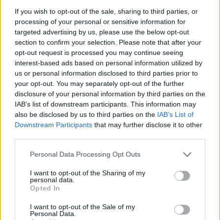
Prevención de lesiones
If you wish to opt-out of the sale, sharing to third parties, or
processing of your personal or sensitive information for
Un equipo mal ajustado puede ser perjudicial
targeted advertising by us, please use the below opt-out
tanto para el jinete como para el caballo. En el
section to confirm your selection. Please note that after your
caso del caballo, una montura incorrecta puede
opt-out request is processed you may continue seeing
causar rozaduras, presión en zonas sensibles
interest-based ads based on personal information utilized by
us or personal information disclosed to third parties prior to
del lomo y problemas de movilidad. Para el
your opt-out. You may separately opt-out of the further
jinete,
un mal equipo puede generar dolores
disclosure of your personal information by third parties on the
de espalda y piernas
, e incluso comprometer la
IAB’s list of downstream participants. This information may
seguridad durante la monta.
also be disclosed by us to third parties on the
IAB’s List of
Downstream Participants
that may further disclose it to other
third parties.
Personal Data Processing Opt Outs
I want to opt-out of the Sharing of my
personal data.
Opted In
I want to opt-out of the Sale of my
Personal Data.