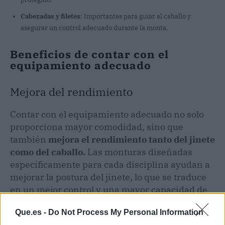
Cabezadas y filetes
: Importantes para guiar al caballo y
asegurar un control adecuado durante la monta.
Beneficios de contar con el
equipamiento adecuado
Mejora del rendimiento
Contar con el equipamiento adecuado no solo
proporciona mayor comodidad, sino que
también
mejora el rendimiento tanto del jinete
como del caballo.
Las monturas diseñadas
específicamente para cada disciplina ayudan a
mejorar la postura del jinete, lo que se traduce
en un mejor control y una mayor capacidad de
respuesta del caballo.
Que.es -
Do Not Process My Personal Information