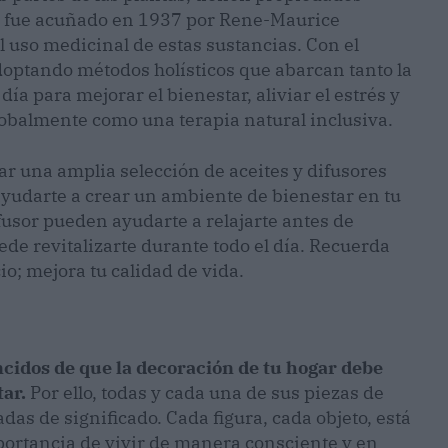
a" fue acuñado en 1937 por Rene-Maurice
l uso medicinal de estas sustancias. Con el
doptando métodos holísticos que abarcan tanto la
día para mejorar el bienestar, aliviar el estrés y
lobalmente como una terapia natural inclusiva.
r una amplia selección de aceites y difusores
yudarte a crear un ambiente de bienestar en tu
fusor pueden ayudarte a relajarte antes de
de revitalizarte durante todo el día. Recuerda
o; mejora tu calidad de vida.
cidos de que la decoración de tu hogar debe
tar.
Por ello, todas y cada una de sus piezas de
as de significado. Cada figura, cada objeto, está
portancia de vivir de manera consciente y en