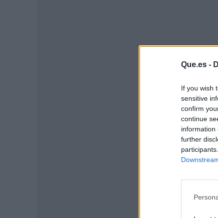
Que.es -
D
If you wish 
sensitive in
P
confirm you
continue se
information 
further disc
participants
Downstream 
Persona