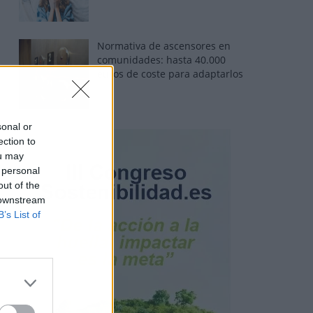
Normativa de ascensores en
comunidades: hasta 40.000
euros de coste para adaptarlos
sonal or
ection to
ou may
 personal
out of the
 downstream
B’s List of