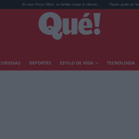
l caso Perez Hilton: su familia rompe el silencio...
Planes gratis en Valencia en agosto:
CURIOSAS
DEPORTES
ESTILO DE VIDA
TECNOLOGÍA