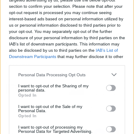
targeted advertising by us, please use the below opt-out
se
presenta como una celebración del error y la
section to confirm your selection. Please note that after your
libertad de ser, con un trasfondo LGTBI+
opt-out request is processed you may continue seeing
importante y un llamado a las instituciones
interest-based ads based on personal information utilized by
culturales para que apoyen y promuevan el
us or personal information disclosed to third parties prior to
teatro como parte integral de la educación. Bajo
your opt-out. You may separately opt-out of the further
disclosure of your personal information by third parties on the
la dirección de Andrés Lima y con un elenco de
IAB’s list of downstream participants. This information may
reconocidos actores, esta propuesta promete
also be disclosed by us to third parties on the
IAB’s List of
ser una experiencia única y reivindicativa para
Downstream Participants
that may further disclose it to other
el público.
third parties.
Personal Data Processing Opt Outs
Artículo anterior
Artículo siguiente
I want to opt-out of the Sharing of my
Cine de primera: RTVE
Dónde comprar entradas
personal data.
brilla en la Seminci con
para los conciertos de
Opted In
ocho estrenos
Oasis en su regreso en
imperdibles
Inglaterra e Irlanda en
I want to opt-out of the Sale of my
Personal Data.
2025
Opted In
I want to opt-out of processing my
Personal Data for Targeted Advertising.