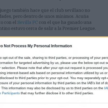
juego también hace que el club sevillano no
lidades, pero dentro de unos mínimos. Acuña
to con el
Sevilla FC
con el que ha ganado una
tino estuvo cerca de salir a la Premier League.
o Not Process My Personal Information
to opt-out of the sale, sharing to third parties, or processing of your per
formation for targeted advertising by us, please use the below opt-out s
r selection. Please note that after your opt-out request is processed y
eing interest-based ads based on personal information utilized by us or
disclosed to third parties prior to your opt-out. You may separately opt-
losure of your personal information by third parties on the IAB’s list of
. This information may also be disclosed by us to third parties on the
IA
Participants
that may further disclose it to other third parties.