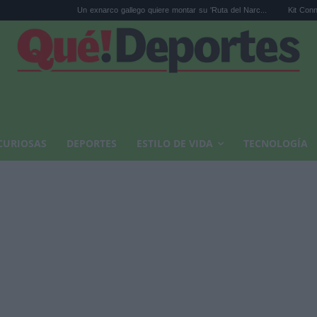
Un exnarco gallego quiere montar su 'Ruta del Narc...
Kit Connor será Cíclo
CURIOSAS
DEPORTES
ESTILO DE VIDA
TECNOLOGÍA