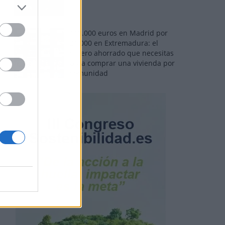
110.000 euros en Madrid por
31.000 en Extremadura: el
dinero ahorrado que necesitas
para comprar una vivienda por
comunidad