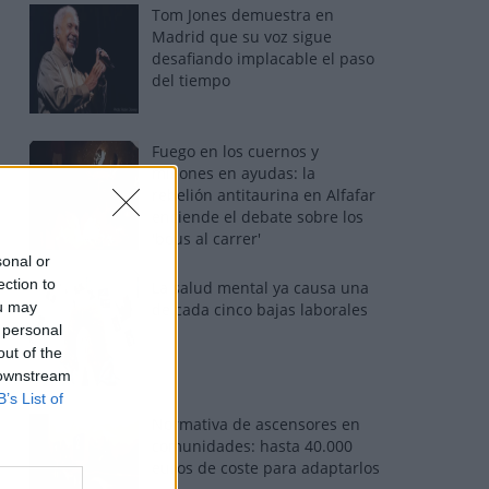
Tom Jones demuestra en
Madrid que su voz sigue
desafiando implacable el paso
del tiempo
Fuego en los cuernos y
millones en ayudas: la
rebelión antitaurina en Alfafar
enciende el debate sobre los
'bous al carrer'
sonal or
ection to
La salud mental ya causa una
ou may
de cada cinco bajas laborales
 personal
out of the
 downstream
B’s List of
Normativa de ascensores en
comunidades: hasta 40.000
euros de coste para adaptarlos