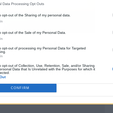
l Data Processing Opt Outs
o opt-out of the Sharing of my personal data.
In
o opt-out of the Sale of my Personal Data.
In
de su compatriota Lamela
to opt-out of processing my Personal Data for Targeted
ing.
más importantes con Mendilibar para ganar la
In
ense. El
Sevilla FC
ha
anunciado que este
o opt-out of Collection, Use, Retention, Sale, and/or Sharing
spedida del jugador argentino, que
ersonal Data that Is Unrelated with the Purposes for which it
 de tres temporadas en el Ramón Sánchez
lected.
Out
CONFIRM