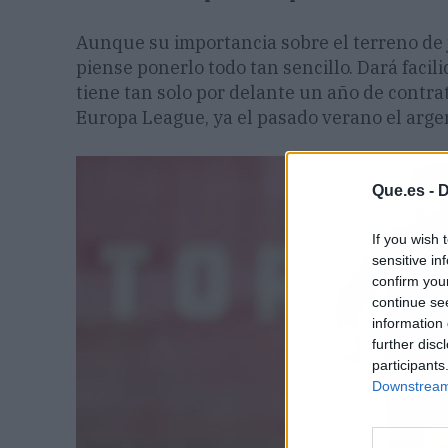
Aunque su importancia sobre el terreno de 
piense ponerlo todo tan sencillo. Dará faci
tiene tan solo por delante un año de contra
Europa League, ya el pasado verano el argen
Que.es -
D
If you wish 
sensitive in
confirm you
continue se
information 
further disc
participants
Downstream 