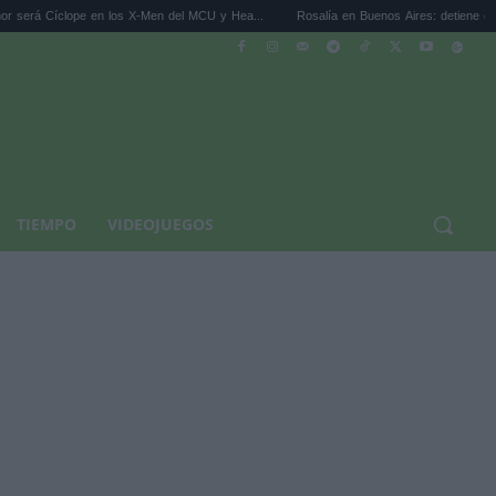
pe en los X-Men del MCU y Hea...
Rosalía en Buenos Aires: detiene el tráfico y se s..
TIEMPO
VIDEOJUEGOS