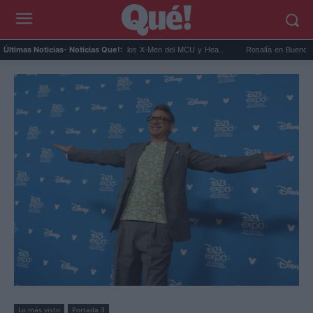
Kit Connor será Cíclope en los X-Men del MCU y Hea...
Rosalía en Buenos Aires: deti
Últimas Noticias
- Noticias Que!:
Lo más visto
Portada 3