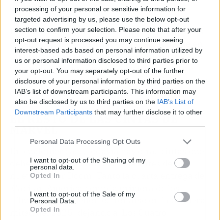
ambos personajes.
processing of your personal or sensitive information for
targeted advertising by us, please use the below opt-out
section to confirm your selection. Please note that after your
Por otro lado, es de esperar que sepamos más
opt-out request is processed you may continue seeing
detalles en las próximas semanas
. Aunque en
interest-based ads based on personal information utilized by
un principio el rumor era que el villano de 'Los
us or personal information disclosed to third parties prior to
Cuatro Fantásticos' sería Galactus no parece
your opt-out. You may separately opt-out of the further
probable que no haya una aparición importante
disclosure of your personal information by third parties on the
del nuevo personaje de Robert Downey Jr.
IAB’s list of downstream participants. This information may
also be disclosed by us to third parties on the
IAB’s List of
Downstream Participants
that may further disclose it to other
EL RESTO DE LAS CINTAS DE
third parties.
MARVEL
Personal Data Processing Opt Outs
En cualquier caso, todavía hay otras cintas que
I want to opt-out of the Sharing of my
deben llegar a la gran pantalla antes de un
personal data.
nuevo Doctor Doom. Tanto la cuarta entrega de
Opted In
'Capitán América' como la primera de los
I want to opt-out of the Sale of my
'Thunderbolts' deben estrenarse en la primera
Personal Data.
Opted In
mitad del 2025, dejando a 'Los Cuatro