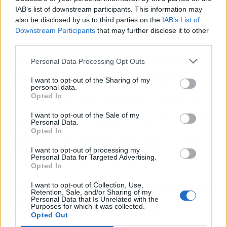
IAB’s list of downstream participants. This information may
also be disclosed by us to third parties on the
IAB’s List of
Downstream Participants
that may further disclose it to other
third parties.
Conocer a grandes rasgos las carreteras, las
posibilidades de pernoctar, las gasolineras o los
Personal Data Processing Opt Outs
lugares donde puedas comprar alimentos u otro
I want to opt-out of the Sharing of my
tipo de cosas te ahorrará tiempo y disgustos.
personal data.
Opted In
Esto no quiere decir que tengas que tener la
ruta planificada al milímetro. Siempre puedes
I want to opt-out of the Sale of my
variar el itinerario sobre la marcha o
Personal Data.
Opted In
improvisar. No obstante, hacer una búsqueda
básica y obtener información sobre los lugares
I want to opt-out of processing my
Personal Data for Targeted Advertising.
a los que vas a viajar es importante.
Opted In
I want to opt-out of Collection, Use,
Ten en cuenta que con una autocaravana habrá
Retention, Sale, and/or Sharing of my
sitios, sobre todo dentro de los pueblos, por
Personal Data that Is Unrelated with the
Purposes for which it was collected.
donde no podrás circular. Las calles estrechas
Opted Out
no te permitirán hacer giros, por ejemplo. Lo