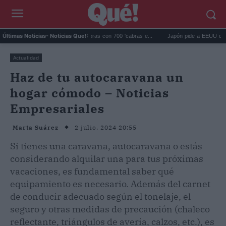
lápagos eliminó 140.000 cabras con 700 'cabras e...
Japón pide a EEUU que deje de
Últimas Noticias
- Noticias Que!:
Actualidad
Haz de tu autocaravana un
hogar cómodo – Noticias
Empresariales
2 julio, 2024 20:55
Marta Suárez
Si tienes una caravana, autocaravana o estás
considerando alquilar una para tus próximas
vacaciones, es fundamental saber qué
equipamiento es necesario. Además del carnet
de conducir adecuado según el tonelaje, el
seguro y otras medidas de precaución (chaleco
reflectante, triángulos de avería, calzos, etc.), es