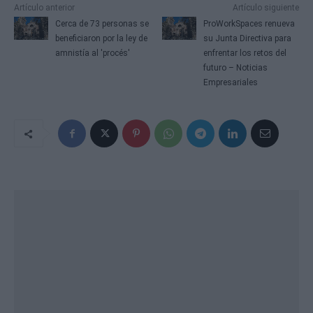
Artículo anterior
Artículo siguiente
a
Cerca de 73 personas se
ProWorkSpaces renueva
v
beneficiaron por la ley de
su Junta Directiva para
e
amnistía al 'procés'
enfrentar los retos del
g
futuro – Noticias
a
Empresariales
c
i
ó
n
d
e
e
n
t
r
a
d
a
s