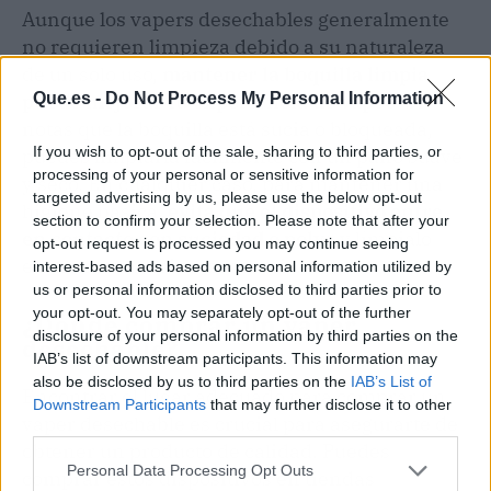
Aunque los vapers desechables generalmente
no requieren limpieza debido a su naturaleza
de un solo uso,
mantener la boquilla limpia
Que.es -
Do Not Process My Personal Information
puede mejorar tu experiencia de vapeo
. Si
notas que la boquilla está sucia o bloqueada,
If you wish to opt-out of the sale, sharing to third parties, or
puedes limpiarla fácilmente con un paño suave
processing of your personal or sensitive information for
y seco. En cualquier caso, para mantener una
targeted advertising by us, please use the below opt-out
higiene básica,
evita que el dispositivo entre
section to confirm your selection. Please note that after your
en contacto con suciedad o polvo
y límpialo
opt-out request is processed you may continue seeing
externamente si es necesario.
interest-based ads based on personal information utilized by
us or personal information disclosed to third parties prior to
your opt-out. You may separately opt-out of the further
¿Dónde comprar un vaper
disclosure of your personal information by third parties on the
desechable?
IAB’s list of downstream participants. This information may
also be disclosed by us to third parties on the
IAB’s List of
Encontrar el lugar adecuado para comprar un
Downstream Participants
that may further disclose it to other
vaper desechable es crucial para asegurarte de
third parties.
obtener un producto de calidad. Puedes
Personal Data Processing Opt Outs
comprar estos dispositivos en tiendas