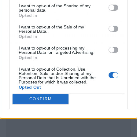
especializadas de vapeo, tanto físicas como
I want to opt-out of the Sharing of my
personal data.
online.
Sapporet
se destaca como una opción
Opted In
principal para la compra de vapers desechables
y ofrece la ventaja de una amplia selección de
I want to opt-out of the Sale of my
Personal Data.
productos, tanto en su
tienda online como en
Opted In
tiendas físicas
. Con años de experiencia en el
I want to opt-out of processing my
mercado, proporcionan asesoramiento experto
Personal Data for Targeted Advertising.
y productos de alta calidad.
Opted In
I want to opt-out of Collection, Use,
Retention, Sale, and/or Sharing of my
Personal Data that Is Unrelated with the
Purposes for which it was collected.
Opted Out
CONFIRM