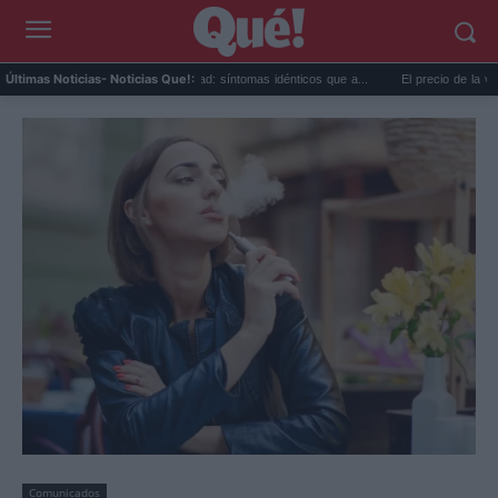
Calor extremo y ansiedad: síntomas idénticos que a...
El precio de la vivienda en V
Últimas Noticias
- Noticias Que!:
Comunicados