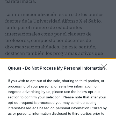
parafarmacia.
La internacionalización es otro de los puntos
fuertes de la Universidad Alfonso X el Sabio,
tanto por el número de estudiantes
internacionales como por el claustro de
profesores, compuesto por docentes de
diversas nacionalidades. En este sentido,
destacan también los programas activos que
facilitan la movilidad de los estudiantes de
grado y la posibilidad de realizar prácticas en el
Que.es -
Do Not Process My Personal Information
extranjero.
If you wish to opt-out of the sale, sharing to third parties, or
La Fundación CYD analiza, en la undécima
processing of your personal or sensitive information for
edición de su Ranking CYD, la contribución de
targeted advertising by us, please use the below opt-out
section to confirm your selection. Please note that after your
81 universidades de toda España en diversos
opt-out request is processed you may continue seeing
factores como enseñanza y aprendizaje,
interest-based ads based on personal information utilized by
investigación, transferencia de conocimiento,
us or personal information disclosed to third parties prior to