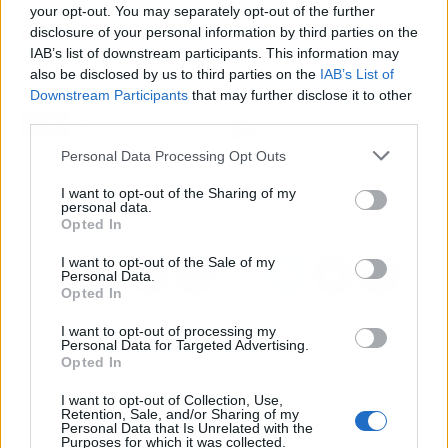
internacionalización, aportación al desarrollo
your opt-out. You may separately opt-out of the further
regional e inserción laboral.
disclosure of your personal information by third parties on the
IAB’s list of downstream participants. This information may
also be disclosed by us to third parties on the
IAB’s List of
Artículo anterior
Artículo siguiente
Downstream Participants
that may further disclose it to other
third parties.
El abuelo y los nietos de
Un hombre mata a sus
Huétor Tájar (Granada)
dos nietos y se suicida
Personal Data Processing Opt Outs
sobrevivieron en un
tras atrincherarse en
accidente de tráfico en el
una casa de Huétor
I want to opt-out of the Sharing of my
que murió la madre
Tájar (Granada)
personal data.
Opted In
I want to opt-out of the Sale of my
Personal Data.
Opted In
I want to opt-out of processing my
Personal Data for Targeted Advertising.
Opted In
I want to opt-out of Collection, Use,
Retention, Sale, and/or Sharing of my
Personal Data that Is Unrelated with the
Purposes for which it was collected.