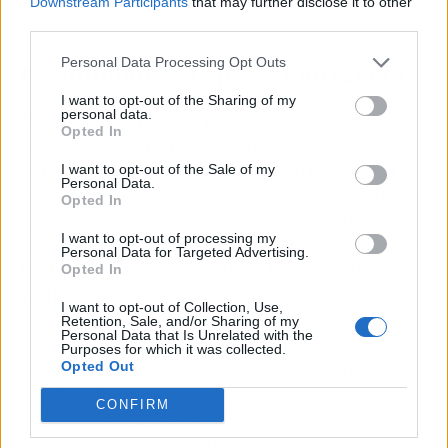
Downstream Participants
that may further disclose it to other
conjunto.
third parties.
Personal Data Processing Opt Outs
Posibilidades de personalización
I want to opt-out of the Sharing of my
personal data.
Hay otro factor al que muchos españoles dan
Opted In
una gran importancia: el nivel de
personalización que ofrece el fabricante. Por
I want to opt-out of the Sale of my
Personal Data.
suerte, cada vez se brinda una mayor libertad a
Opted In
los clientes, permitiéndoles obtener
un
I want to opt-out of processing my
resultado único en base a sus gustos y al color
Personal Data for Targeted Advertising.
tanto de la chapa como de la tapicería de sus
Opted In
vehículos
.
I want to opt-out of Collection, Use,
Retention, Sale, and/or Sharing of my
Personal Data that Is Unrelated with the
La tonalidad principal no es lo único que a los
Purposes for which it was collected.
Opted Out
propietarios de los coches les gusta poder elegir.
A la lista hay que sumar el color del borde.
CONFIRM
Gracias a ello, cuentan con infinitas
posibilidades en términos de personalización,