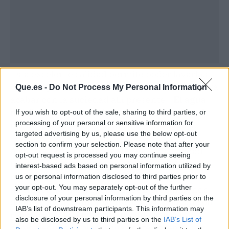
Esta excelente calidad permite poder lavarlas
con el líquido elemento -la mejor sustancia para
Que.es -
Do Not Process My Personal Information
acabar con la suciedad allí presente-.
El agua
no afecta lo más mínimo a las alfombrillas de
If you wish to opt-out of the sale, sharing to third parties, or
processing of your personal or sensitive information for
coche
, por mucha presión con la que salga.
targeted advertising by us, please use the below opt-out
section to confirm your selection. Please note that after your
A su vez, es reseñable que la elevada calidad
opt-out request is processed you may continue seeing
también se traduce en que la durabilidad sea
interest-based ads based on personal information utilized by
máxima. Por mucho que pase el tiempo, las
us or personal information disclosed to third parties prior to
your opt-out. You may separately opt-out of the further
alfombrillas para coche
siguen presumiendo
disclosure of your personal information by third parties on the
de un estado óptimo, sobre todo si se lavan con
IAB’s list of downstream participants. This information may
regularidad con tal de evitar que elementos
also be disclosed by us to third parties on the
IAB’s List of
como pequeñas piedrecitas deterioren el