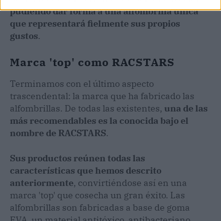
pudiendo dar forma a una alfombrilla única
que representará fielmente sus propios
gustos
.
Marca 'top' como RACSTARS
Terminamos con el último aspecto
trascendental: la marca que ha fabricado las
alfombrillas. De todas las existentes,
una de las
más recomendables es la conocida bajo el
nombre de RACSTARS
.
Sus productos reúnen todas las
características que hemos descrito
anteriormente
, convirtiéndose así en una
marca 'top' que cosecha un gran éxito. Las
alfombrillas son fabricadas a base de goma
EVA, un material antitóxico, antibacteriano,