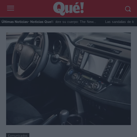
iana Grande y el debate sobre su cuerpo: The New...
Las sandalias de los años 70 
Últimas Noticias
- Noticias Que!:
Comunicados