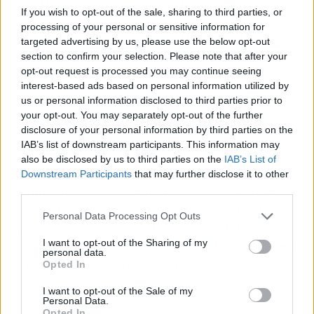
If you wish to opt-out of the sale, sharing to third parties, or
Consejero Delegado de VISOCAN, ha detallado
processing of your personal or sensitive information for
que el caso de las Islas Canarias, las obras
targeted advertising by us, please use the below opt-out
paradas son una de las palancas clave a activar
section to confirm your selection. Please note that after your
para promover un desarrollo de la vivienda más
opt-out request is processed you may continue seeing
sostenible y, a la vez, más efectivo en términos
interest-based ads based on personal information utilized by
us or personal information disclosed to third parties prior to
de velocidad.
your opt-out. You may separately opt-out of the further
disclosure of your personal information by third parties on the
La visión de la situación andaluza la ha
IAB’s list of downstream participants. This information may
aportado Violeta Aragón, secretaria general de
also be disclosed by us to third parties on the
IAB’s List of
la Asociación Provincial de Constructores y
Downstream Participants
that may further disclose it to other
third parties.
Promotores de la Provincia de Málaga, que ha
expuesto que la comunidad fue pionera en los
Personal Data Processing Opt Outs
cambios normativos con la aprobación de la
I want to opt-out of the Sharing of my
LISTA. Además, Aragón ha abogado por el buen
personal data.
entendimiento entre comunidades.
Opted In
I want to opt-out of the Sale of my
Personal Data.
Opted In