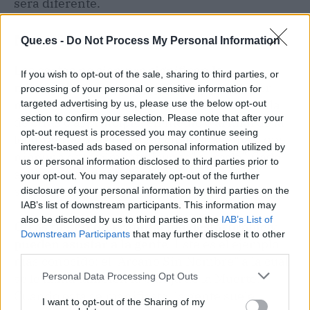
será diferente.
No existe la literalidad
Que.es -
Do Not Process My Personal Information
Las cartas no siempre significan lo
If you wish to opt-out of the sale, sharing to third parties, or
mismo.
Una baraja en concreto puede tener
processing of your personal or sensitive information for
muchos significados según aparezca rodeada
targeted advertising by us, please use the below opt-out
section to confirm your selection. Please note that after your
de otras o al principio, en medio o al final de la
opt-out request is processed you may continue seeing
lectura. Hay que tener en cuenta, además, que
interest-based ads based on personal information utilized by
ninguna es totalmente "buena" o "mala". Cada
us or personal information disclosed to third parties prior to
arcano tiene una variedad de opciones y
your opt-out. You may separately opt-out of the further
sutilezas.
disclosure of your personal information by third parties on the
IAB’s list of downstream participants. This information may
also be disclosed by us to third parties on the
IAB’s List of
Otras tienen una reputación desfavorable y
Downstream Participants
that may further disclose it to other
pueden asustar a la gente
. Este es el ejemplo
third parties.
más conocido: el "Arcano Sin Nombre" a la cual
Personal Data Processing Opt Outs
se le llama también la baraja de la Muerte.
Cuando esta se manifiesta, la gente suele
I want to opt-out of the Sharing of my