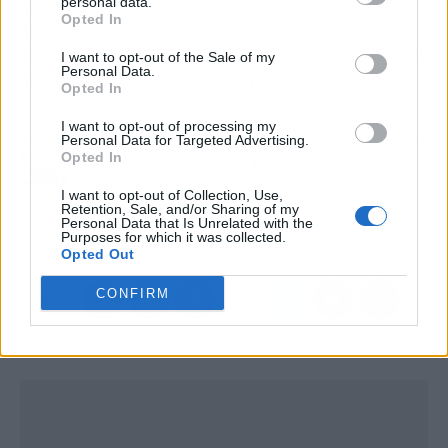
experimentar malestar. Sin embargo, el
personal data.
Opted In
significado no suele ser literal. Por el contrario,
puede indicar la conclusión de una fase difícil y
I want to opt-out of the Sale of my
Personal Data.
el comienzo de otra más agradable.
Opted In
I want to opt-out of processing my
Personal Data for Targeted Advertising.
Artículo anterior
Artículo siguiente
Opted In
Mediterráneo Culinary
Qué impuestos paga
Center: formación
una autocaravana
I want to opt-out of Collection, Use,
culinaria elevada a la
Retention, Sale, and/or Sharing of my
Personal Data that Is Unrelated with the
excelencia
Purposes for which it was collected.
Opted Out
CONFIRM