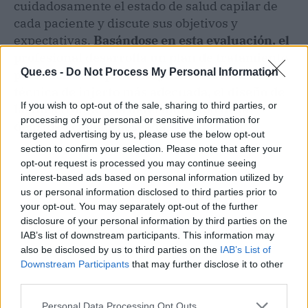
cuidadosamente el estado de salud capilar de
cada paciente y discute sus objetivos y
expectativas.
Basándose en esta evaluación, el
profesional desarrolla un plan de tratamiento
Que.es -
Do Not Process My Personal Information
personalizado que incluye la selección de la
técnica de injerto más adecuada, el diseño de
If you wish to opt-out of the sale, sharing to third parties, or
la línea frontal y la determinación de la
processing of your personal or sensitive information for
densidad capilar deseada
.
targeted advertising by us, please use the below opt-out
section to confirm your selection. Please note that after your
opt-out request is processed you may continue seeing
interest-based ads based on personal information utilized by
us or personal information disclosed to third parties prior to
your opt-out. You may separately opt-out of the further
disclosure of your personal information by third parties on the
IAB’s list of downstream participants. This information may
also be disclosed by us to third parties on the
IAB’s List of
Downstream Participants
that may further disclose it to other
third parties.
Personal Data Processing Opt Outs