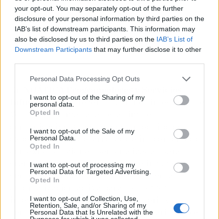
your opt-out. You may separately opt-out of the further
disclosure of your personal information by third parties on the
IAB’s list of downstream participants. This information may
also be disclosed by us to third parties on the
IAB’s List of
Downstream Participants
that may further disclose it to other
third parties.
Personal Data Processing Opt Outs
En
NOÁTICA Programadores y Servicios
I want to opt-out of the Sharing of my
Informáticos
, ofrecen soluciones integrales de
personal data.
Opted In
VoIP que van más allá de la simple
comunicación. Cuentan con un equipo de
I want to opt-out of the Sale of my
expertos que ha desarrollado e implementado
Personal Data.
Opted In
con éxito soluciones personalizadas para
grandes empresas y pymes, que incluyen
I want to opt-out of processing my
Personal Data for Targeted Advertising.
centralita virtual para equipos de ventas,
Opted In
automatización activa para
call centers
,
integración de Odoo CRM con Asterisk,
I want to opt-out of Collection, Use,
Retention, Sale, and/or Sharing of my
centralita automatizada con formulario web e
Personal Data that Is Unrelated with the
Purposes for which it was collected.