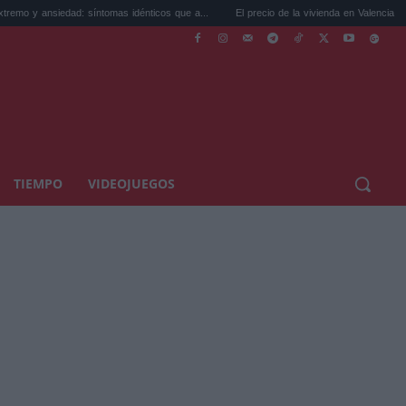
: síntomas idénticos que a...
El precio de la vivienda en Valencia sube a 3.485 ...
TIEMPO
VIDEOJUEGOS