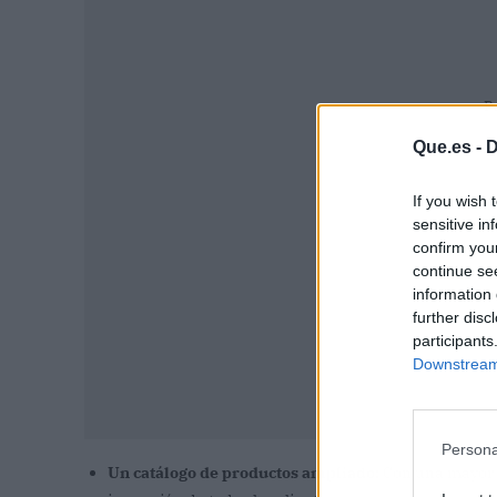
P
Que.es -
D
If you wish 
sensitive in
confirm you
continue se
information 
further disc
participants
Downstream 
Persona
Un catálogo de productos ampliado:
Con una mayor v