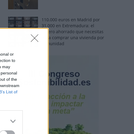
110.000 euros en Madrid por
31.000 en Extremadura: el
dinero ahorrado que necesitas
para comprar una vivienda por
comunidad
sonal or
ection to
ou may
 personal
out of the
 downstream
B’s List of