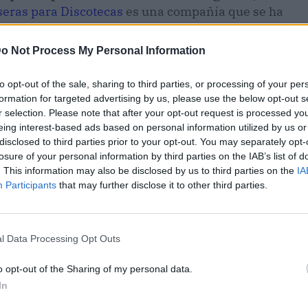
seras para Discotecas
es una compañía que se ha
a fabricación y personalización de pulseras para
 campañas de
marketing
, etc.
o Not Process My Personal Information
conas
to opt-out of the sale, sharing to third parties, or processing of your per
formation for targeted advertising by us, please use the below opt-out s
 en la década de los 80 y 90, siendo utilizadas
r selection. Please note that after your opt-out request is processed y
eing interest-based ads based on personal information utilized by us or
asistían a eventos diversos, comúnmente
disclosed to third parties prior to your opt-out. You may separately opt-
las pulseras de silicona está volviendo a ser
losure of your personal information by third parties on the IAB’s list of
ariales, conciertos y en muchas otras
. This information may also be disclosed by us to third parties on the
IA
Participants
that may further disclose it to other third parties.
l Data Processing Opt Outs
o opt-out of the Sharing of my personal data.
In