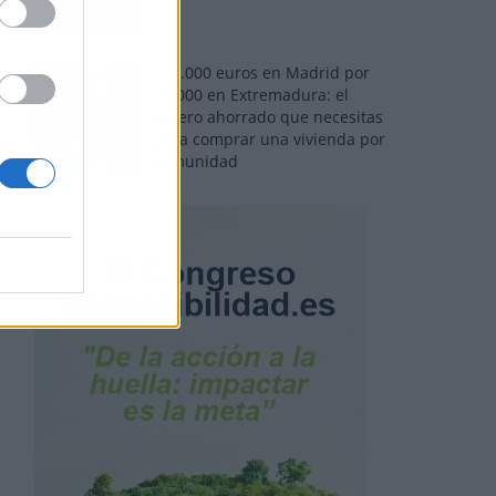
110.000 euros en Madrid por
31.000 en Extremadura: el
dinero ahorrado que necesitas
para comprar una vivienda por
comunidad