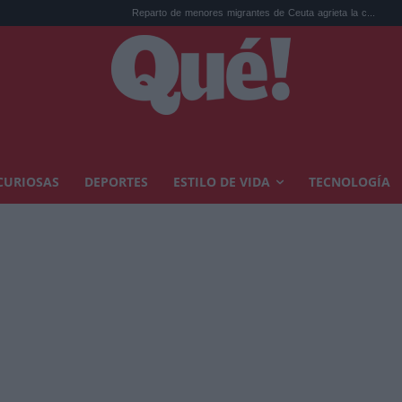
Reparto de menores migrantes de Ceuta agrieta la c...
La AEMET prep
CURIOSAS
DEPORTES
ESTILO DE VIDA
TECNOLOGÍA