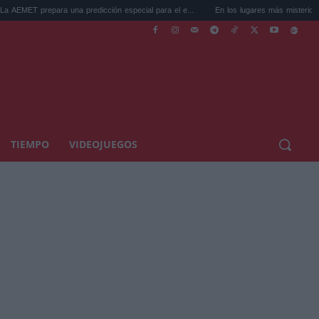
ara una predicción especial para el e...
En los lugares más misteriosos del planeta:
TIEMPO
VIDEOJUEGOS