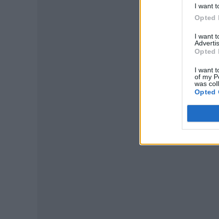
I want t
Opted 
I want 
Advertis
Opted 
I want t
P
of my P
was col
Opted 