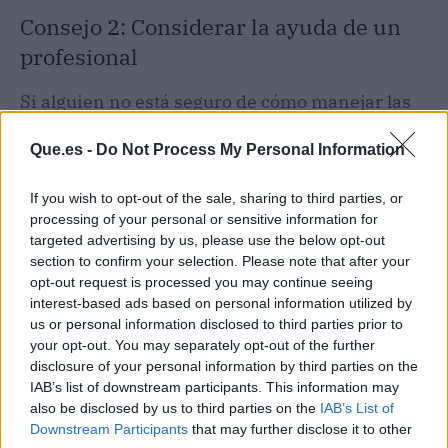
Consejo 2: Considerar la ayuda de un
profesional
Si alguien no está seguro de cómo manejar las
finanzas o impuestos, puede considerar
contratar a un asesor financiero. Pueden
Que.es -
Do Not Process My Personal Information
ayudar a comprender las implicaciones de las
decisiones fiscales y a prepararse para la venta
If you wish to opt-out of the sale, sharing to third parties, or
processing of your personal or sensitive information for
de la clínica dental.
targeted advertising by us, please use the below opt-out
section to confirm your selection. Please note that after your
En resumen, los ingresos no declarados pueden
opt-out request is processed you may continue seeing
tener un impacto significativo en la venta de la
interest-based ads based on personal information utilized by
clínica dental (que no se tengan en cuenta para
us or personal information disclosed to third parties prior to
your opt-out. You may separately opt-out of the further
calcular el precio de venta de la clínica, que
disclosure of your personal information by third parties on the
acostumbra a ser el EBITDA por un múltiplo
IAB’s list of downstream participants. This information may
determinado). Para maximizar la venta, es
also be disclosed by us to third parties on the
IAB’s List of
mejor practicar la transparencia financiera y
Downstream Participants
that may further disclose it to other