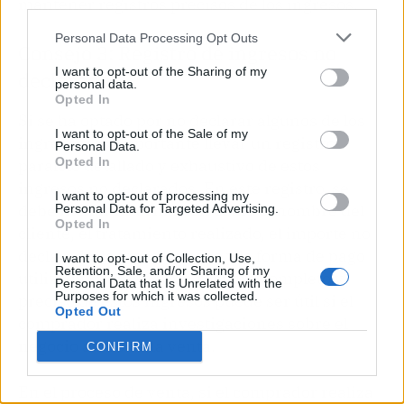
mantener registros precisos de los ingresos.
third parties.
Personal Data Processing Opt Outs
Consejo 3: Registro de ingresos no
I want to opt-out of the Sharing of my
declarados
personal data.
Opted In
Si se ha optado por no declarar algunos de los
I want to opt-out of the Sale of my
ingresos, es importante llevar un registro
Personal Data.
Opted In
paralelo detallado y exhaustivo de estos
ingresos no declarados. En este registro, se
I want to opt-out of processing my
debe incluir información como el nombre del
Personal Data for Targeted Advertising.
Opted In
cliente, el tratamiento realizado, el importe no
declarado, la fecha de pago y la forma de pago
I want to opt-out of Collection, Use,
Retention, Sale, and/or Sharing of my
utilizada. Mantener un registro completo y
Personal Data that Is Unrelated with the
Purposes for which it was collected.
preciso de estos ingresos puede ser útil si el
Opted Out
comprador realiza investigaciones sobre el
negocio antes de la venta.
CONFIRM
En el proceso de venta, si el comprador realiza