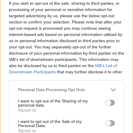
If you wish to opt-out of the sale, sharing to third parties, or
processing of your personal or sensitive information for
ARTÍCULO ANTERIOR
ARTÍCULO SIGUIENTE
targeted advertising by us, please use the below opt-out
COMBINACIÓN
AMAZON MUSIC SE
section to confirm your selection. Please note that after your
GANADORA DEL
ANOTA BUENOS
opt-out request is processed you may continue seeing
SORTEO DE LA
RESULTADOS CON LOS
interest-based ads based on personal information utilized by
BONOLOTO
SENCILLOS
us or personal information disclosed to third parties prior to
CELEBRADO ESTE
EXCLUSIVOS DE OT
your opt-out. You may separately opt-out of the further
JUEVES 11 DE ABRIL
disclosure of your personal information by third parties on the
IAB’s list of downstream participants. This information may
also be disclosed by us to third parties on the
IAB’s List of
Downstream Participants
that may further disclose it to other
third parties.
Personal Data Processing Opt Outs
I want to opt-out of the Sharing of my
personal data.
Opted In
I want to opt-out of the Sale of my
Personal Data.
Opted In