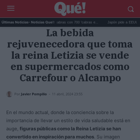
Galápagos eliminó 140.000 cabras con 700 'cabras e...
Japón pide a EEUU que deje
Últimas Noticias
- Noticias Que!:
La bebida
rejuvenecedora que toma
la reina Letizia se vende
en supermercados como
Carrefour o Alcampo
-
Por
Javier Pompilio
11 abril, 2024 23:55
En el mundo actual, donde la conciencia sobre la
importancia de llevar un estilo de vida saludable está en
auge,
figuras públicas como la Reina Letizia se han
convertido en inspiración para muchos
. Su imagen