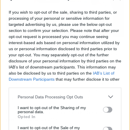
If you wish to opt-out of the sale, sharing to third parties, or
processing of your personal or sensitive information for
targeted advertising by us, please use the below opt-out
section to confirm your selection. Please note that after your
opt-out request is processed you may continue seeing
interest-based ads based on personal information utilized by
Anacon VTC, organización que representa
us or personal information disclosed to third parties prior to
conductores autónomos y pequeñas empresas,
your opt-out. You may separately opt-out of the further
ha asegurado en un comunicado haciendo ecos
disclosure of your personal information by third parties on the
IAB’s list of downstream participants. This information may
de la protesta portuguesa la necesidad de subir
also be disclosed by us to third parties on the
IAB’s List of
los precios y la posibilidad de buscar una
Downstream Participants
that may further disclose it to other
protesta similar en España. Fuentes cercanas
third parties.
incluso abren la posibilidad de que la
agrupación se ponga en contacto con los
Personal Data Processing Opt Outs
organizadores de la protesta en el país vecino.
I want to opt-out of the Sharing of my
Pero de momento no hablan de llevar esta
personal data.
Opted In
posibilidad a la calle.
I want to opt-out of the Sale of my