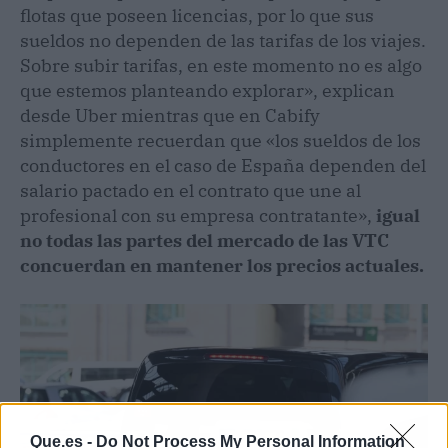
flotas que poseen licencias, por lo que sus
sueldos no dependen de las tarifas de los viajes.
Sobre subir tarifas, en este momento no es algo
que estemos planteando explorar», explican
desde Uber mientras que en Cabify
simplemente recuerdan que «los sueldos de los
conductores en el caso de España dependen del
salario pactado en el contrato que une al
profesional con su empresa contratante»,
igual
no todas las partes del mercado de las VTC
concuerdan en mantener los precios actuales.
Que.es -
Do Not Process My Personal Information