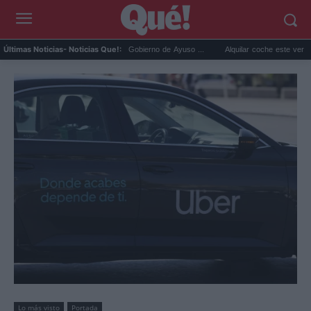
mera denuncia que pone al Gobierno de Ayuso ...
Alquilar coche este verano: el despi
Últimas Noticias
- Noticias Que!:
Lo más visto
Portada