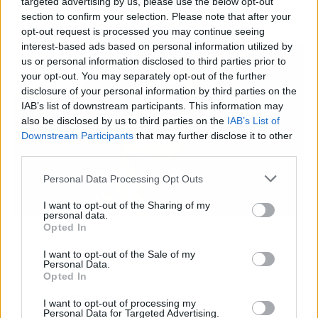
targeted advertising by us, please use the below opt-out
section to confirm your selection. Please note that after your
opt-out request is processed you may continue seeing
Andrés Calamaro
interest-based ads based on personal information utilized by
us or personal information disclosed to third parties prior to
your opt-out. You may separately opt-out of the further
disclosure of your personal information by third parties on the
IAB’s list of downstream participants. This information may
also be disclosed by us to third parties on the
IAB’s List of
Downstream Participants
that may further disclose it to other
third parties.
Personal Data Processing Opt Outs
I want to opt-out of the Sharing of my
personal data.
Opted In
Calamaro es conocido por su estilo desenfadado ,a
I want to opt-out of the Sale of my
veces, irreverente y ha sido muy influyente en la música
Personal Data.
rock y pop de habla hispana, tanto como solista como
Opted In
como miembro de varias bandas.
I want to opt-out of processing my
Personal Data for Targeted Advertising.