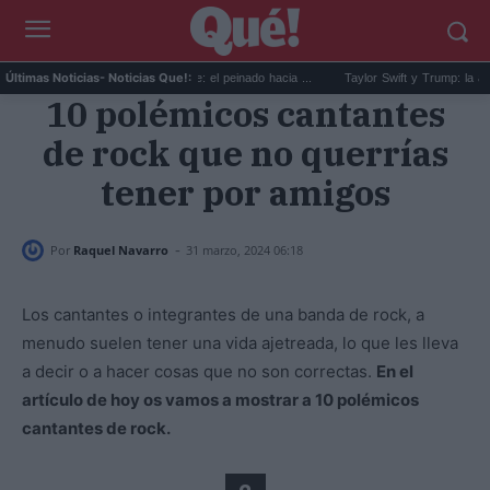
 slick back para hombre: el peinado hacia ...
Taylor Swift y Trump: la artista bloquea al
Últimas Noticias
- Noticias Que!:
10 polémicos cantantes
de rock que no querrías
tener por amigos
-
Por
Raquel Navarro
31 marzo, 2024 06:18
Los cantantes o integrantes de una banda de rock, a
menudo suelen tener una vida ajetreada, lo que les lleva
a decir o a hacer cosas que no son correctas.
En el
artículo de hoy os vamos a mostrar a 10 polémicos
cantantes de rock.