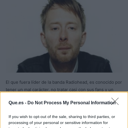
El que fuera líder de la banda Radiohead, es conocido por
tener un mal carácter, no tratar casi con sus fans y un
gran desprecio por la música. También destaca por ser
Que.es -
Do Not Process My Personal Information
bastante neurótico. Llegó a criticar al líder de la banda
U2, Bono, diciendo que él adulaba demasiado a la gente
If you wish to opt-out of the sale, sharing to third parties, or
para llegar hasta donde quería, mientras que él, mantenía
processing of your personal or sensitive information for
las distancias.