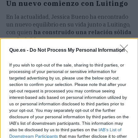
Un nuevo comienzo con Luitingo
En la actualidad, Jessica Bueno ha encontrado
un nuevo equilibrio en su vida junto a Luitingo,
con quien
ha construido una relación sólida
y saludable.
Que.es -
Do Not Process My Personal Information
Al compartir sus reflexiones, acompañada por
su actual pareja, Bueno ha dejado claro que ha
If you wish to opt-out of the sale, sharing to third parties, or
aprendido a valorar su voz y sus aspiraciones,
processing of your personal or sensitive information for
buscando un equilibrio entre su vida personal
targeted advertising by us, please use the below opt-out
section to confirm your selection. Please note that after your
y profesional.
opt-out request is processed you may continue seeing
interest-based ads based on personal information utilized by
us or personal information disclosed to third parties prior to
Artículo anterior
Artículo siguiente
your opt-out. You may separately opt-out of the further
Las 2 claves de
Cristhian Mosquera solo
disclosure of your personal information by third parties on the
Marcelino para resurgir
tiene una oferta mejor
IAB’s list of downstream participants. This information may
al Villarreal CF
que el Atlético
also be disclosed by us to third parties on the
IAB’s List of
Downstream Participants
that may further disclose it to other