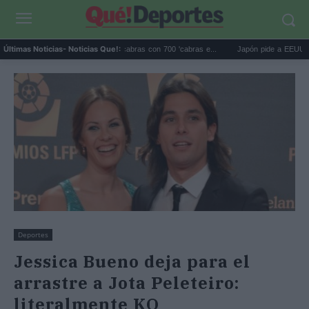
Galápagos eliminó 140.000 cabras con 700 'cabras e...
Japón pide a EEUU que deje
Últimas Noticias
- Noticias Que!:
Deportes
Jessica Bueno deja para el
arrastre a Jota Peleteiro:
literalmente KO