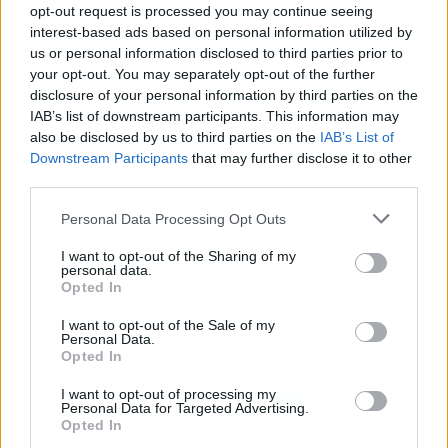
opt-out request is processed you may continue seeing
diremos que llegar allí es muy sencillo. Desde la
interest-based ads based on personal information utilized by
ciudad mayor
Albacete
tendrás unos 40
us or personal information disclosed to third parties prior to
minutos hasta toparte con este pueblo, tomando
your opt-out. You may separately opt-out of the further
la carretera A-30. También otra atracción allí es
disclosure of your personal information by third parties on the
IAB’s list of downstream participants. This information may
el Museo del Tambor, el cual luce colmado en
also be disclosed by us to third parties on the
IAB’s List of
estas fechas de festejo.
Downstream Participants
that may further disclose it to other
third parties.
Artículo anterior
Artículo siguiente
Personal Data Processing Opt Outs
Descubre el misterio del
Cómo hacer postres
Pozo Azul en Burgos:
bajos en calorías: dulces
I want to opt-out of the Sharing of my
personal data.
¡Una aventura
placeres sin culpas
Opted In
submarina inexplorada
te espera!
I want to opt-out of the Sale of my
Personal Data.
Opted In
I want to opt-out of processing my
Personal Data for Targeted Advertising.
Opted In