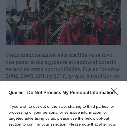
Como mencionamos, esta medida ya se tuvo
que pasar al día siguiente el cambio al horario
verano en otras oportunidades. Fue en los años
2002, 2005, 2013 y 2016, ya que la tradición en
la tamborada
de
Tobarra
está distinguida
mundialmente como
Patrimonio Inmaterial de
Que.es -
Do Not Process My Personal Information
la Humanidad
por la Unesco, dejando en claro
que no darán el brazo a torcer pese a la presión.
If you wish to opt-out of the sale, sharing to third parties, or
processing of your personal or sensitive information for
Ahora bien, si te encuentras en España y tienes
targeted advertising by us, please use the below opt-out
section to confirm your selection. Please note that after your
ganas de vivir la
Semana Santa en Tobarra
, te