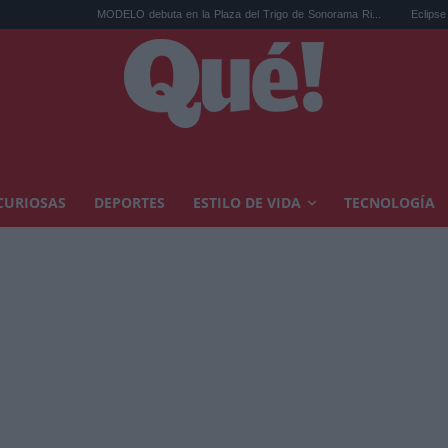
MODELO debuta en la Plaza del Trigo de Sonorama Ri...
Eclipse solar en Car
CURIOSAS
DEPORTES
ESTILO DE VIDA
TECNOLOGÍA