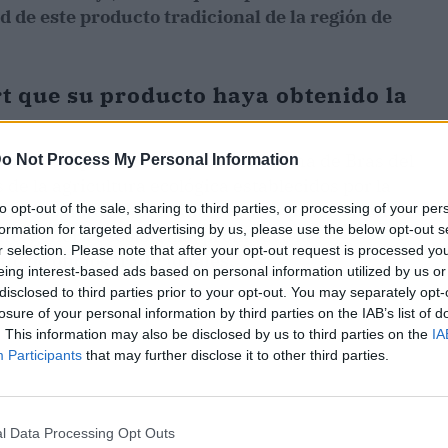
d de este producto tradicional de la región de
rt que su producto haya obtenido la
roceso de producción de la sal marina de Bras del
o Not Process My Personal Information
 de la agricultura ecológica establecidos por la
al 100 % natural, sin aditivos, y su producción es
to opt-out of the sale, sharing to third parties, or processing of your per
formation for targeted advertising by us, please use the below opt-out s
nte, genera ecosistema, promueve la
r selection. Please note that after your opt-out request is processed y
o de oficios tradicionales.
eing interest-based ads based on personal information utilized by us or
disclosed to third parties prior to your opt-out. You may separately opt-
losure of your personal information by third parties on the IAB’s list of
. This information may also be disclosed by us to third parties on the
IA
Participants
that may further disclose it to other third parties.
l Data Processing Opt Outs