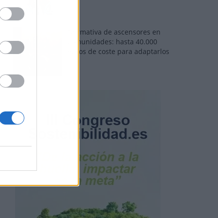
Normativa de ascensores en
comunidades: hasta 40.000
euros de coste para adaptarlos