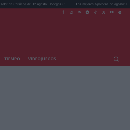
iñena del 12 agosto: Bodegas C...
Las mejores hipotecas de agosto: el TAE más com
TIEMPO
VIDEOJUEGOS