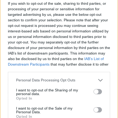
If you wish to opt-out of the sale, sharing to third parties, or
Empresarial, Las Rozas de Madrid.
processing of your personal or sensitive information for
targeted advertising by us, please use the below opt-out
En Saguar, están comprometidos con brindar
section to confirm your selection. Please note that after your
una experiencia única y personalizada en la
opt-out request is processed you may continue seeing
interest-based ads based on personal information utilized by
adquisición de su nuevo hogar, o en la venta de
us or personal information disclosed to third parties prior to
su vivienda.
your opt-out. You may separately opt-out of the further
disclosure of your personal information by third parties on the
Actualmente, han desarrollado su modelo
IAB’s list of downstream participants. This information may
propio de venta privada, mediante el cual
also be disclosed by us to third parties on the
IAB’s List of
Downstream Participants
that may further disclose it to other
venden viviendas de lujo sin publicarla.
third parties.
Si alguien quiere comprar vivienda en Las
Personal Data Processing Opt Outs
Rozas de Madrid, los alrededores y zonas prime
I want to opt-out of the Sharing of my
de la capital, deben ponerse en contacto con
personal data.
Saguar Real Estate.
Opted In
I want to opt-out of the Sale of my
Un agente les atenderá, se interesará en todos
Personal Data.
Opted In