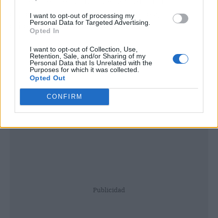
los detalles de su búsqueda y tan pronto
dispongan de una vivienda que se ajuste a sus
I want to opt-out of processing my
Personal Data for Targeted Advertising.
criterios de búsqueda les llamarán.
Opted In
I want to opt-out of Collection, Use,
Retention, Sale, and/or Sharing of my
Personal Data that Is Unrelated with the
Purposes for which it was collected.
Opted Out
CONFIRM
Publicidad