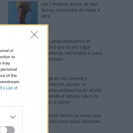
Los 7 mejores discos de Bad
Bunny, ordenados de mejor a
peor
Tom Jones demuestra en
Madrid que su voz sigue
sonal or
desafiando implacable el paso
ection to
del tiempo
ou may
 personal
out of the
Fuego en los cuernos y
 downstream
millones en ayudas: la
B’s List of
rebelión antitaurina en Alfafar
enciende el debate sobre los
'bous al carrer'
La salud mental ya causa una
de cada cinco bajas laborales