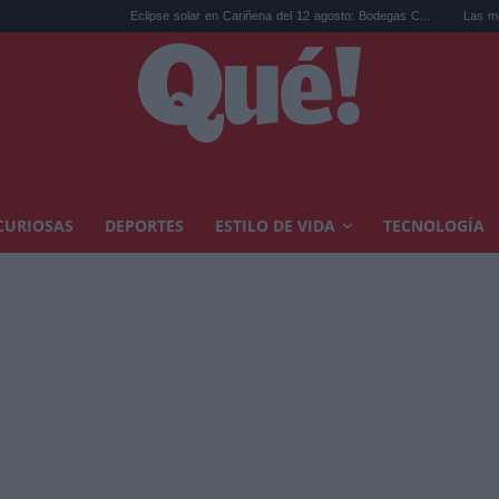
Eclipse solar en Cariñena del 12 agosto: Bodegas C...
Las mejores hipoteca
CURIOSAS
DEPORTES
ESTILO DE VIDA
TECNOLOGÍA