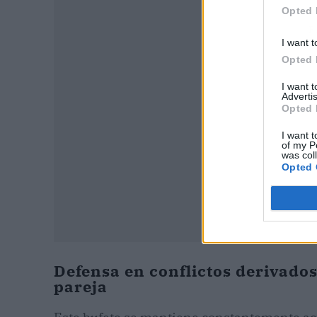
Opted 
P
I want t
Opted 
I want 
Advertis
Opted 
I want t
of my P
was col
Opted 
Defensa en conflictos derivados
pareja