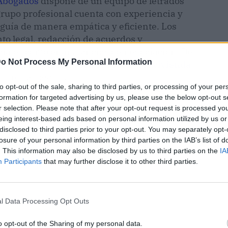
Abogados
dispone de un equipo de letrados
grupo profesional cuenta con experiencia y
guía de manera empática y eficiente. Los
to legal, redacción de acuerdos y
ciales como en instancias de negociación. De
o Not Process My Personal Information
os de una persona con respecto a la
vivienda
 otros aspectos.
to opt-out of the sale, sharing to third parties, or processing of your per
formation for targeted advertising by us, please use the below opt-out s
r selection. Please note that after your opt-out request is processed y
eing interest-based ads based on personal information utilized by us or
disclosed to third parties prior to your opt-out. You may separately opt-
losure of your personal information by third parties on the IAB’s list of
. This information may also be disclosed by us to third parties on the
IA
Participants
that may further disclose it to other third parties.
l Data Processing Opt Outs
o opt-out of the Sharing of my personal data.