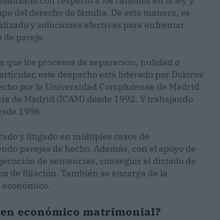
alizado con respecto a los cambios en la ley y
po del derecho de familia. De esta manera, es
alizado y soluciones efectivas para enfrentar
o de pareja.
es que los procesos de separación, nulidad o
articular, este despacho está liderado por Dolores
recho por la Universidad Complutense de Madrid
gacía de Madrid (ICAM) desde 1992. Y trabajando
desde 1996.
ado y litigado en múltiples casos de
endo parejas de hecho. Además, con el apoyo de
 ejecución de sentencias, conseguir el dictado de
s de filiación. También se encarga de la
n económico.
imen económico matrimonial?