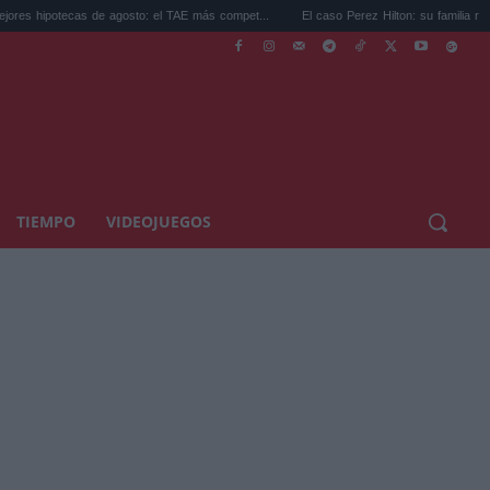
s de agosto: el TAE más compet...
El caso Perez Hilton: su familia rompe el silencio.
TIEMPO
VIDEOJUEGOS