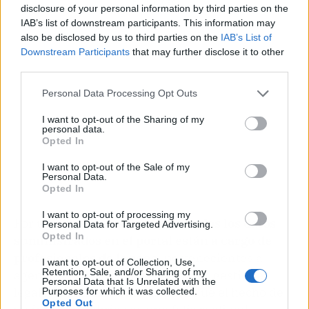
Publicidad
disclosure of your personal information by third parties on the
IAB’s list of downstream participants. This information may
also be disclosed by us to third parties on the
IAB’s List of
Downstream Participants
that may further disclose it to other
third parties.
Personal Data Processing Opt Outs
I want to opt-out of the Sharing of my
personal data.
Opted In
I want to opt-out of the Sale of my
Personal Data.
Opted In
I want to opt-out of processing my
Por último, cabe destacar que
todos los datos
Personal Data for Targeted Advertising.
Opted In
suministrados en el portal están a cargo de
profesionales de la zona
, pertenecientes a
I want to opt-out of Collection, Use,
Retention, Sale, and/or Sharing of my
agencias que ofrecen respaldo en gestiones
Personal Data that Is Unrelated with the
legales o administrativas para que el hecho de
Purposes for which it was collected.
Opted Out