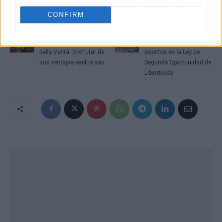
vivir en Cantabria sea una feliz realidad.
CONFIRM
Artículo anterior
Artículo siguiente
Café molido Caffè Bocca
El equipo de abogados
della Verità. Disfrutar de
expertos en la Ley de
sus ventajas exclusivas
Segunda Oportunidad de
Liberdeuda