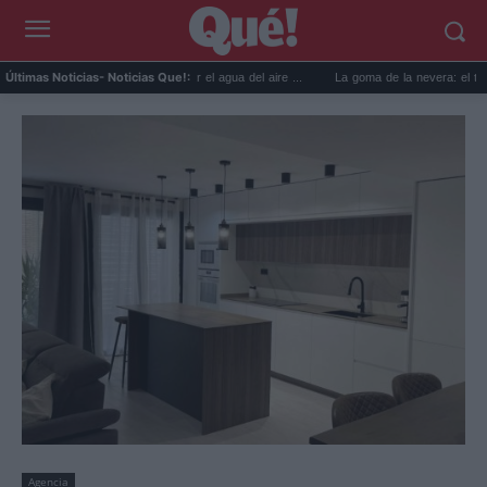
os prácticos para reutilizar el agua del aire ...
La goma de la nevera: el truco del pap
Últimas Noticias
- Noticias Que!:
Agencia