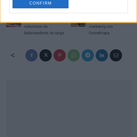
CONFIRM
Artículo anterior
Artículo siguiente
SKUDONET proporciona
Servicio de email
soluciones de
marketing con
balanceadores de carga
Funneltropia