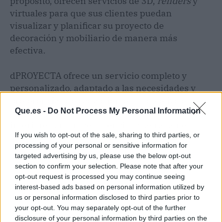
propósito, ofrecen servicios de 3D,
renders
y
virtuales para que sus clientes puedan
visualizar y planificar su proyecto de
decoración y mobiliario de manera más
efectiva.
dPROYECTA ofrece un servicio completo y
personalizado, adaptado a las necesidades y
preferencias de cada cliente. Su objetivo es
Que.es -
Do Not Process My Personal Information
hacer de la decoración de los espacios
interiores un proceso sencillo y agradable.
If you wish to opt-out of the sale, sharing to third parties, or
processing of your personal or sensitive information for
targeted advertising by us, please use the below opt-out
section to confirm your selection. Please note that after your
opt-out request is processed you may continue seeing
interest-based ads based on personal information utilized by
us or personal information disclosed to third parties prior to
your opt-out. You may separately opt-out of the further
disclosure of your personal information by third parties on the