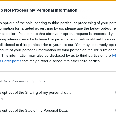
ear’
por tercer año consecutivo
.
023/24 Spain
, le ha sido también otorgado
o Not Process My Personal Information
btenido este premio en 2021, 2022 y 2023.
to opt-out of the sale, sharing to third parties, or processing of your per
formation for targeted advertising by us, please use the below opt-out s
roceden de una
r selection. Please note that after your opt-out request is processed y
 reconoce a las pequeñas y medianas empresas
eing interest-based ads based on personal information utilized by us or
es sectores durante los últimos 12 meses. Todos
disclosed to third parties prior to your opt-out. You may separately opt-
ominación con demostraciones laborales,
losure of your personal information by third parties on the IAB’s list of
. This information may also be disclosed by us to third parties on the
IA
rmación sobre sus certificados y reconocimientos
Participants
that may further disclose it to other third parties.
cio profesional.
l Data Processing Opt Outs
o opt-out of the Sharing of my personal data.
In
o opt-out of the Sale of my Personal Data.