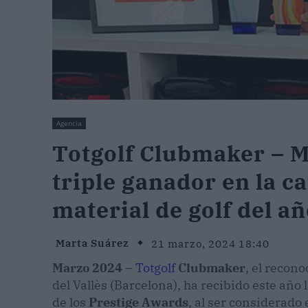
Agencia
Totgolf Clubmaker – M
triple ganador en la c
material de golf del a
Marta Suárez
21 marzo, 2024 18:40
Marzo 2024 –
Totgolf
Clubmaker
, el recon
del Vallès (Barcelona), ha recibido este año
de los
Prestige Awards
, al ser considerado 