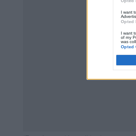
Opted 
I want 
Advertis
Opted 
I want t
of my P
P
was col
Opted 