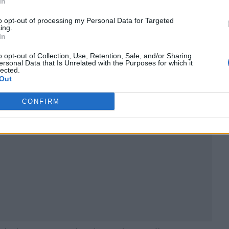
In
to opt-out of processing my Personal Data for Targeted
ing.
In
o opt-out of Collection, Use, Retention, Sale, and/or Sharing
ersonal Data that Is Unrelated with the Purposes for which it
ublicidad
lected.
Out
CONFIRM