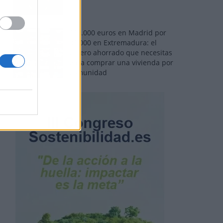
110.000 euros en Madrid por
31.000 en Extremadura: el
dinero ahorrado que necesitas
para comprar una vivienda por
comunidad