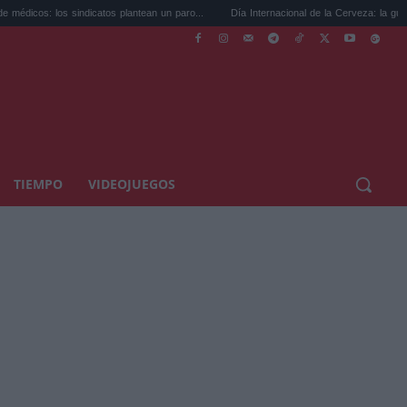
 sindicatos plantean un paro...
Día Internacional de la Cerveza: la guía para coci...
TIEMPO
VIDEOJUEGOS