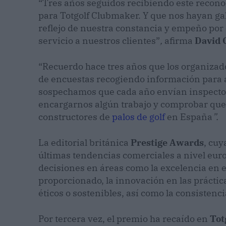
“Tres años seguidos recibiendo este recon
para Totgolf Clubmaker. Y que nos hayan gal
reflejo de nuestra constancia y empeño por 
servicio a nuestros clientes”
,
afirma
David 
“Recuerdo hace tres años que los organizad
de encuestas recogiendo información para a
sospechamos que cada año envían inspector
encargarnos algún trabajo y comprobar q
constructores de
palos de golf
en España
”.
La editorial británica
Prestige Awards
, cuy
últimas tendencias comerciales a nivel eur
decisiones en áreas como la excelencia en el
proporcionado, la innovación en las práctica
éticos o sostenibles, así como la consistenci
Por tercera vez, el premio ha recaído en
Tot