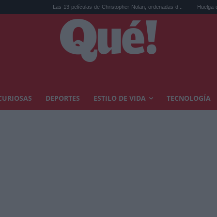
Las 13 películas de Christopher Nolan, ordenadas d...
Huelga de médicos: los
CURIOSAS
DEPORTES
ESTILO DE VIDA
TECNOLOGÍA