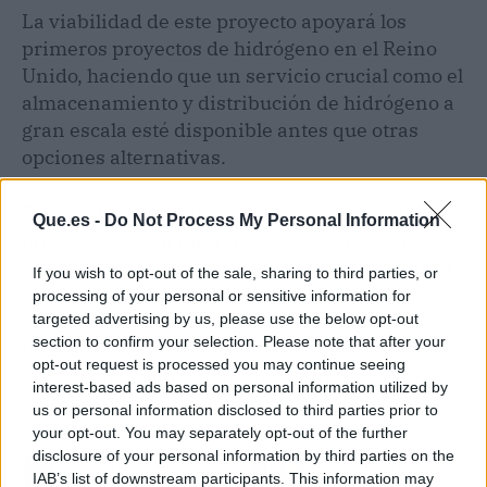
La viabilidad de este proyecto apoyará los
primeros proyectos de hidrógeno en el Reino
Unido, haciendo que un servicio crucial como el
almacenamiento y distribución de hidrógeno a
gran escala esté disponible antes que otras
opciones alternativas.
El responsable de tecnología e innovación de la
Que.es -
Do Not Process My Personal Information
unidad de Clean Energies de Exolum, Félix
Gómez, destacó que este proyecto
es "un claro
If you wish to opt-out of the sale, sharing to third parties, or
ejemplo" del trabajo de la compañía
para
processing of your personal or sensitive information for
acelerar la transición energética a través del
targeted advertising by us, please use the below opt-out
section to confirm your selection. Please note that after your
desarrollo de nuevas soluciones logísticas para
opt-out request is processed you may continue seeing
los vectores energéticos del futuro.
interest-based ads based on personal information utilized by
us or personal information disclosed to third parties prior to
your opt-out. You may separately opt-out of the further
Artículo anterior
Artículo siguiente
disclosure of your personal information by third parties on the
El precio de la vivienda
Albares espera que las
IAB’s list of downstream participants. This information may