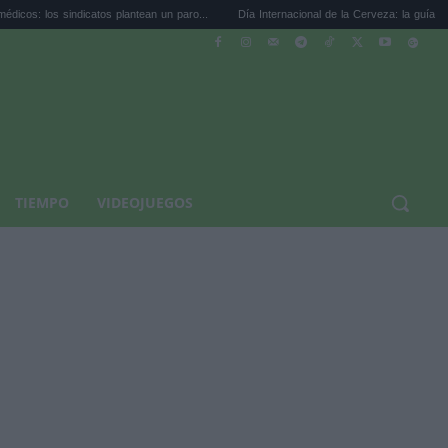
icatos plantean un paro...
Día Internacional de la Cerveza: la guía para coci...
TIEMPO
VIDEOJUEGOS