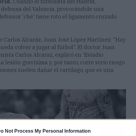
rid.
Cuando el futbolista del Madrid,
defensa del Valencia, provocándole una
 defensor 'ché' tiene roto el ligamento cruzado
de Carlos Alcaráz, Juan José López Martínez: "Hay
eda volver a jugar al fútbol". El doctor Juan
nista Carlos Alcaraz, explicó en 'Estadio
 lesión gravísima y, por tanto, corre serio riesgo
lesiones suelen dañar el cartílago, que es una
o Not Process My Personal Information