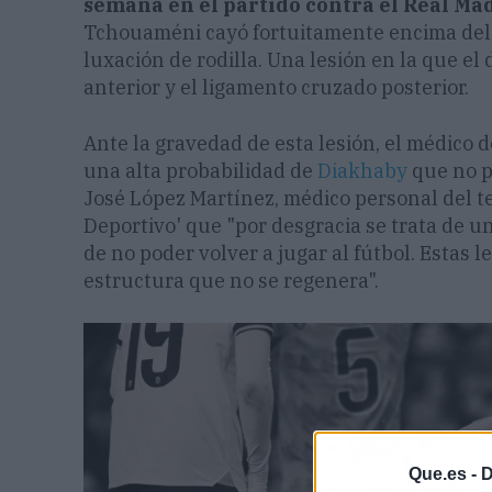
semana en el partido contra el Real Mad
Tchouaméni cayó fortuitamente encima del 
luxación de rodilla. Una lesión en la que el
anterior y el ligamento cruzado posterior.
Ante la gravedad de esta lesión, el médico 
una alta probabilidad de
Diakhaby
que no pu
José López Martínez, médico personal del te
Deportivo' que "por desgracia se trata de una
de no poder volver a jugar al fútbol. Estas 
estructura que no se regenera".
Que.es -
D