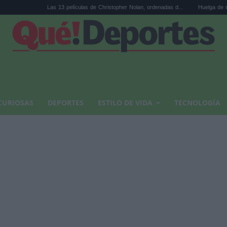
Las 13 películas de Christopher Nolan, ordenadas d...
Huelga de médicos: los sind
CURIOSAS
DEPORTES
ESTILO DE VIDA
TECNOLOGÍA