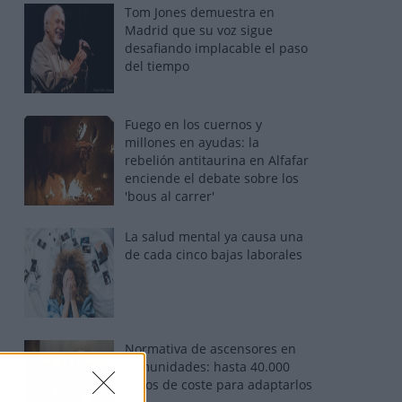
Tom Jones demuestra en
Madrid que su voz sigue
desafiando implacable el paso
del tiempo
Fuego en los cuernos y
millones en ayudas: la
rebelión antitaurina en Alfafar
enciende el debate sobre los
'bous al carrer'
La salud mental ya causa una
de cada cinco bajas laborales
Normativa de ascensores en
comunidades: hasta 40.000
euros de coste para adaptarlos