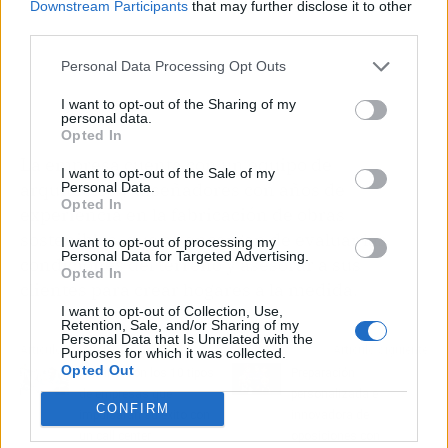
Downstream Participants
that may further disclose it to other
third parties.
Personal Data Processing Opt Outs
I want to opt-out of the Sharing of my
personal data.
Opted In
La empresa cuenta con un equipo de
I want to opt-out of the Sale of my
arquitectos y diseñadores con años de
Personal Data.
Opted In
experiencia en la fabricación de obras
sostenibles, que se encargan de evaluar las
I want to opt-out of processing my
Personal Data for Targeted Advertising.
condiciones del terreno y asesorar a sus
Opted In
clientes para crear hogares a la medida.
I want to opt-out of Collection, Use,
Retention, Sale, and/or Sharing of my
Personal Data that Is Unrelated with the
Artículo anterior
Artículo siguiente
Purposes for which it was collected.
Opted Out
¿Cuáles son los 10 tipos
Preparación
de empresas que
personalizada e
CONFIRM
impulsarán su éxito con
innovadora de
un call center
oposiciones con