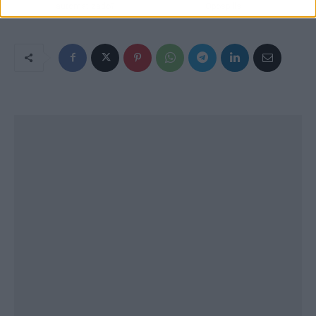
automatizado?
Opospills