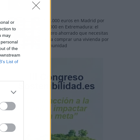
110.000 euros en Madrid por
sonal or
31.000 en Extremadura: el
ection to
dinero ahorrado que necesitas
ou may
para comprar una vivienda por
 personal
comunidad
out of the
 downstream
B’s List of