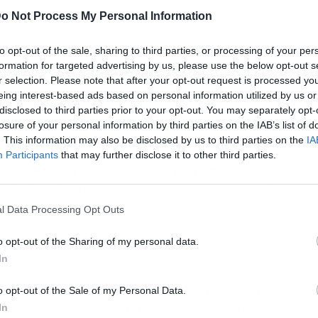
o Not Process My Personal Information
to opt-out of the sale, sharing to third parties, or processing of your per
formation for targeted advertising by us, please use the below opt-out s
r selection. Please note that after your opt-out request is processed y
eing interest-based ads based on personal information utilized by us or
disclosed to third parties prior to your opt-out. You may separately opt-
losure of your personal information by third parties on the IAB’s list of
. This information may also be disclosed by us to third parties on the
IA
Participants
that may further disclose it to other third parties.
sa produce y distribuye sus propios
ue se caracterizan por su calidad, portabilidad y
l Data Processing Opt Outs
ntes y distribuidores de
o opt-out of the Sharing of my personal data.
In
gboards
eléctricos y skateboards en esta misma
o opt-out of the Sale of my Personal Data.
ue se han enfocado en mejorar sus diseños y
In