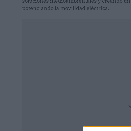
soluciones medioambientales y creando una 
potenciando la movilidad eléctrica.
P