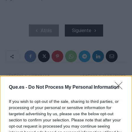
Atrás
Siguiente
ARTÍCULO ANTERIOR
ARTÍCULO SIGUIENTE
LA ARTIMAÑA DE
DISNEY TIRA DE
Que.es -
Do Not Process My Personal Information
LETIZIA PARA PASAR
TAYLOR SWIFT PARA
DESAPERCIBIDA Y
CORTAR SUS PÉRDIDAS
SABER LO QUE SE
EN 132 MILLONES
If you wish to opt-out of the sale, sharing to third parties, or
OPINA DEL CASO JAIME
processing of your personal or sensitive information for
DEL BURGO
targeted advertising by us, please use the below opt-out
section to confirm your selection. Please note that after your
opt-out request is processed you may continue seeing