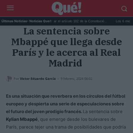
re Juli...
Vox pide activar el artículo 102 de la Constitució...
Los 6 mejores acei
Últimas Noticias
- Noticias Que!:
La sentencia sobre
Mbappé que llega desde
París y le acerca al Real
Madrid
-
Por
Victor Eduardo García
9 febrero, 2024 06:02
Es una situación que reverbera en los círculos del fútbol
europeo y despierta una serie de especulaciones sobre
el futuro del joven prodigio francés.
La sentencia sobre
Kylian Mbappé
, que emerge desde los bulevares de
París, parece tejer una trama de posibilidades que podría