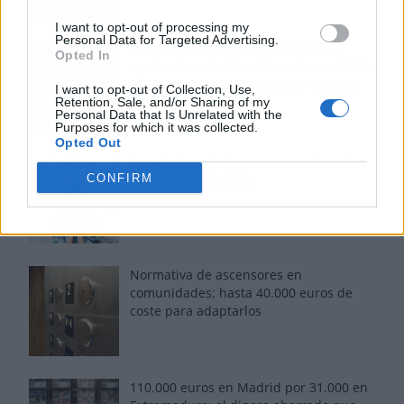
I want to opt-out of processing my
Personal Data for Targeted Advertising.
Fuego en los cuernos y millones en
Opted In
ayudas: la rebelión antitaurina en Alfafar
enciende el debate sobre los 'bous al
I want to opt-out of Collection, Use,
Retention, Sale, and/or Sharing of my
carrer'
Personal Data that Is Unrelated with the
Purposes for which it was collected.
Opted Out
La salud mental ya causa una de cada
CONFIRM
cinco bajas laborales
Normativa de ascensores en
comunidades: hasta 40.000 euros de
coste para adaptarlos
110.000 euros en Madrid por 31.000 en