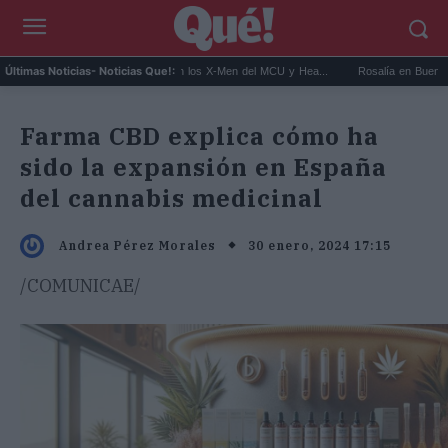
Kit Connor será Cíclope en los X-Men del MCU y Hea...
Rosalía en Buenos Aires: de
Últimas Noticias
- Noticias Que!:
Farma CBD explica cómo ha
sido la expansión en España
del cannabis medicinal
30 enero, 2024 17:15
Andrea Pérez Morales
/COMUNICAE/