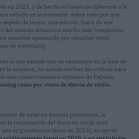
rar en 2023, y de hecho es bastante diferente a la
o estudio es interesante, sobre todo por qué
dejado de lanzar una edición física de sus
stas del mundo urbano es mucho más complicado
 los usuarios apostando por escuchar estas
rmas de streaming.
ado el año pasado que se encuentre en la lista de
er la catalana, ha sabido surfear las críticas para
tas más comercialmente exitosas de España,
aming como por venta de discos de vinilo.
esumir de estar en buenas posiciones, la
es la responsable del disco en vinilo más
 que originalmente lanzó en 2014), en tercer
e originalmente lanzó en 2010, y en sexto lugar