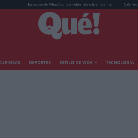
opción de WhatsApp que debes desactivar hoy mis...
Calor extremo y ansiedad: sínto
CURIOSAS
DEPORTES
ESTILO DE VIDA
TECNOLOGÍA