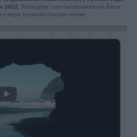
de 2022
, 'Midnights' cuyo lanzamiento en físico
a y sigue teniendo buenas ventas.