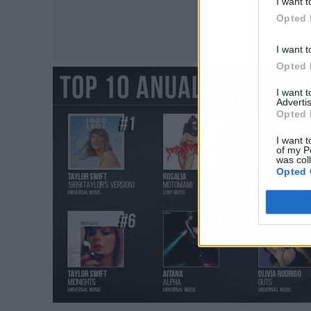
I want t
Opted 
I want t
Opted 
I want 
Advertis
Opted 
I want t
of my P
was col
Opted 