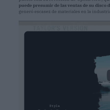
puede presumir de las ventas de su disco 
generó escasez de materiales en la industri