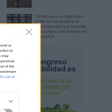
110.000 euros en Madrid por
31.000 en Extremadura: el
dinero ahorrado que necesitas
para comprar una vivienda por
comunidad
sonal or
ection to
ou may
 personal
out of the
 downstream
B’s List of