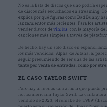
No es la lista de discos que uno podría espe
de discos más escuchados en streaming. Com
explica por qué figuras como Bad Bunny han 
lanzamientos más recientes. Para los arti
vender discos de
vinilos
, con la mayoría de
canciones más simples a través de platafo
De hecho, hay un solo disco en español lanz
los más vendidos: 'Alpha' de Aitana, al parec
seguir presumiendo de ser una de las artis
tanto por venta de entradas, como por stre
EL CASO TAYLOR SWIFT
Pero hay al menos una artista que puede pr
norteamericana Taylor Swift. La cantautora 
vendido de 2023, el remake de '1989' (disco
puesto está su reversión de 'Speak Now', q
u