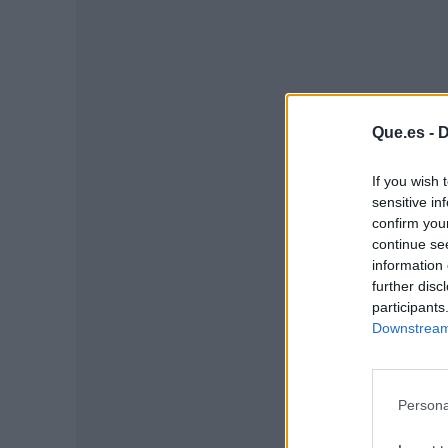
Que.es -
D
If you wish 
sensitive in
confirm you
P
continue se
information 
further disc
participants
Downstream 
Persona