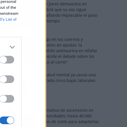
 personal
Tom Jones demuestra en
out of the
Madrid que su voz sigue
 downstream
desafiando implacable el paso
B’s List of
del tiempo
Fuego en los cuernos y
millones en ayudas: la
rebelión antitaurina en Alfafar
enciende el debate sobre los
'bous al carrer'
La salud mental ya causa una
de cada cinco bajas laborales
Normativa de ascensores en
comunidades: hasta 40.000
euros de coste para adaptarlos