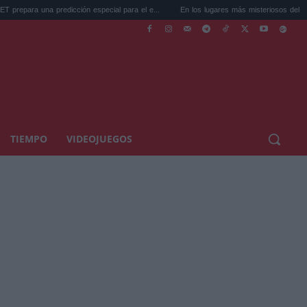
redicción especial para el e...
En los lugares más misteriosos del planeta: Stoneh..
TIEMPO
VIDEOJUEGOS