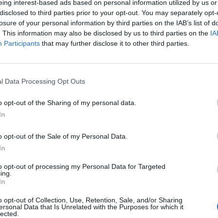
eing interest-based ads based on personal information utilized by us or
a informado Emergencias Madrid.
disclosed to third parties prior to your opt-out. You may separately opt-
losure of your personal information by third parties on the IAB’s list of
n atendido en el lugar a los dos jóvenes. Uno de
. This information may also be disclosed by us to third parties on the
IA
la mano derecha y una herida en el hemitórax
Participants
that may further disclose it to other third parties.
 importante a nivel de hombro derecho, de
l Data Processing Opt Outs
te en hemitórax.
o opt-out of the Sharing of my personal data.
In
o opt-out of the Sale of my Personal Data.
In
to opt-out of processing my Personal Data for Targeted
ing.
In
o opt-out of Collection, Use, Retention, Sale, and/or Sharing
ersonal Data that Is Unrelated with the Purposes for which it
lected.