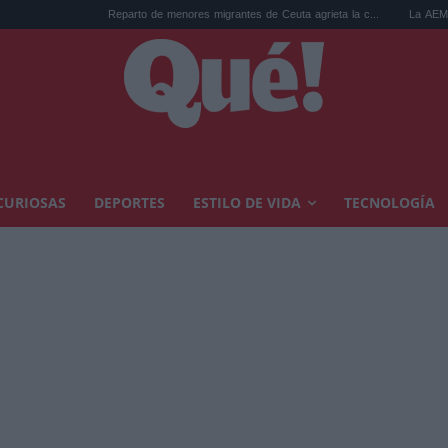
Reparto de menores migrantes de Ceuta agrieta la c...
La AEMET prepara una p
CURIOSAS
DEPORTES
ESTILO DE VIDA
TECNOLOGÍA