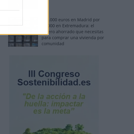
110.000 euros en Madrid por
31.000 en Extremadura: el
dinero ahorrado que necesitas
para comprar una vivienda por
comunidad