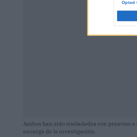
Opted 
P
Ambos han sido trasladados con preaviso a d
encarga de la investigación.