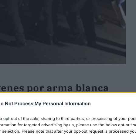
venes por arma blanca
llaverde (Madrid)
o Not Process My Personal Information
to opt-out of the sale, sharing to third parties, or processing of your per
esultado heridos de gravedad con múltiples
formation for targeted advertising by us, please use the below opt-out s
r selection. Please note that after your opt-out request is processed y
 reyerta en la Plaza de las Sufragistas en el