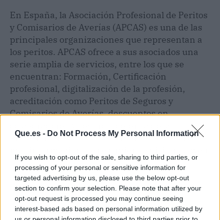
En España, la Asociación Profesional de Peritos
y Comisarios de Averías (APCAS) es una de las
principales organizaciones que representan a
los peritos. APCAS ofrece a sus asociados una
serie amplia de servicios, entre los que se
encuentran: Formación, Certificación
profesional, digitalización de la profesión,
acreditación como Peritos de Seguros y
Comisarios de Averías, descuentos en
colaboradores y seguros, defensa de la
Que.es -
Do Not Process My Personal Information
profesión en todos los estamentos, etc. Para
más información, se recomienda visitar su web.
If you wish to opt-out of the sale, sharing to third parties, or
processing of your personal or sensitive information for
targeted advertising by us, please use the below opt-out
section to confirm your selection. Please note that after your
opt-out request is processed you may continue seeing
interest-based ads based on personal information utilized by
us or personal information disclosed to third parties prior to