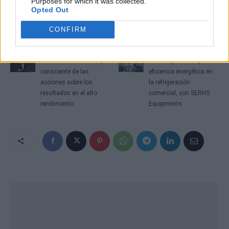
Purposes for which it was collected.
Opted Out
CONFIRM
Artículo anterior
Artículo siguiente
La influencia del enfoque
Buenas prácticas para la
consciente de las
eficiencia energética en
acciones sobre los
la refrigeración
resultados en el alto
comercial, con SERHS
rendimiento
Equipments