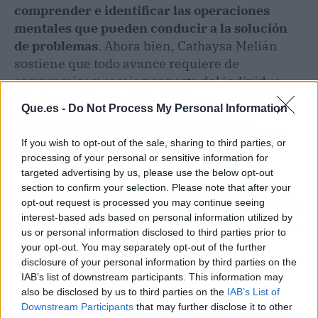
comprender e identificar las operaciones
mentales que pueden conducir a la solución
de problemas
. Ahora bien, Cathaysa Melián
sostiene que todo avance requiere de
compromiso y coraje por parte del individuo.
Asimismo,
hay que adquirir la capacidad de
Que.es -
Do Not Process My Personal Information
concebir los objetivos como valores de
progreso y no como instancias asociadas a la
If you wish to opt-out of the sale, sharing to third parties, or
frustración o al estrés
.
processing of your personal or sensitive information for
targeted advertising by us, please use the below opt-out
Por último, la neocodificación permite delinear
section to confirm your selection. Please note that after your
opt-out request is processed you may continue seeing
un enfoque estratégico para evitar la dispersión
interest-based ads based on personal information utilized by
y aumentar la productividad. A largo plazo, este
us or personal information disclosed to third parties prior to
método contribuye a que una persona se
your opt-out. You may separately opt-out of the further
convierta en referente dentro de su sector.
disclosure of your personal information by third parties on the
IAB’s list of downstream participants. This information may
also be disclosed by us to third parties on the
IAB’s List of
Downstream Participants
that may further disclose it to other