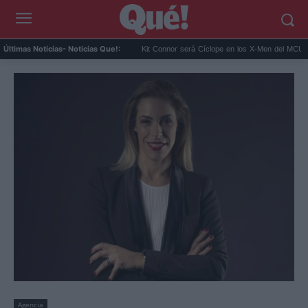
 montar su 'Ruta del Narc...
Kit Connor será Cíclope en los X-Men del MCU y Hea...
Últimas Noticias
- Noticias Que!:
Agencia