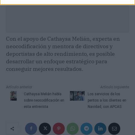
Con el apoyo de Cathaysa Melián, experta en
neocodificación y mentora de directivos y
deportistas de alto rendimiento, es posible
desarrollar un enfoque estratégico para
conseguir mejores resultados.
Artículo anterior
Artículo siguiente
Cathaysa Melián habla
Los servicios de los
sobre neocodificación en
peritos a los clientes en
esta entrevista
Navidad, con APCAS