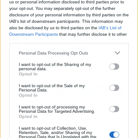
con estándares, sino que los supera,
us or personal information disclosed to third parties prior to
proporcionando soluciones seguras e
your opt-out. You may separately opt-out of the further
disclosure of your personal information by third parties on the
innovadoras para diversas aplicaciones.
IAB’s list of downstream participants. This information may
also be disclosed by us to third parties on the
IAB’s List of
Downstream Participants
that may further disclose it to other
Artículo anterior
Artículo siguiente
third parties.
La RFHE organizó la II
La española Hampa
Noche Hípica
Studio, una de las
Personal Data Processing Opt Outs
grandes triunfadoras en
la primera edición de
I want to opt-out of the Sharing of my
Ibermedia Next
personal data.
Opted In
I want to opt-out of the Sale of my
Personal Data.
Opted In
I want to opt-out of processing my
Personal Data for Targeted Advertising.
Opted In
I want to opt-out of Collection, Use,
Retention, Sale, and/or Sharing of my
Personal Data that Is Unrelated with the