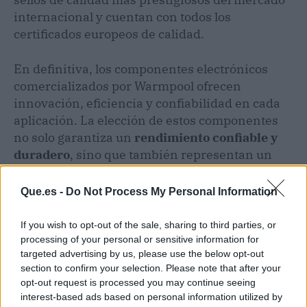
internacional y cuentan con todos los
certificados europeos de calidad.
En definitiva, los componentes electrónicos
comercializados por Warmpool ofrecen
innovación, eficiencia y confiabilidad en cada
aplicación. La elección de estos componentes
no solo garantiza un
rendimiento confiable y
duradero
, sino que también representan un
compromiso con la seguridad y la innovación
tecnológica. Warmpool no solo se distingue por
Que.es -
Do Not Process My Personal Information
ofrecer componentes electrónicos y productos
líderes en el mercado, sino que también ofrece
If you wish to opt-out of the sale, sharing to third parties, or
la confianza de estar respaldado por años de
processing of your personal or sensitive information for
targeted advertising by us, please use the below opt-out
experiencia y compromiso con la calidad. Optar
section to confirm your selection. Please note that after your
por estos componentes es elegir una
opt-out request is processed you may continue seeing
infraestructura eléctrica que no solo cumple
interest-based ads based on personal information utilized by