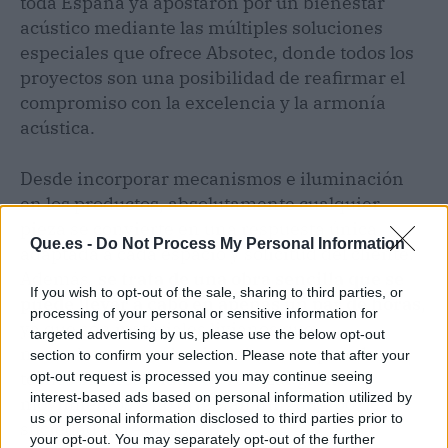
toda España ya apostaron por un bienestar
acústico mediante las múltiples soluciones
especiales que ofrece Absotec, donde todos los
proyectos son una posibilidad de reafirmar el
compromiso con la excelencia y la armonía
acústica.
Desde incorporar mecanismos e iluminación
en los productos, absolutamente cualquier
pieza se convierte en una respuesta única
Que.es -
Do Not Process My Personal Information
adaptada a cada espacio y solicitud del cliente.
Además,
se trata de una obra sencilla que se
If you wish to opt-out of the sale, sharing to third parties, or
puede llevar a cabo en apenas un par de horas
,
processing of your personal or sensitive information for
ya que son materiales livianos que
targeted advertising by us, please use the below opt-out
normalmente suelen instalarse en paredes o
section to confirm your selection. Please note that after your
techos sin necesidad de realizar grandes
opt-out request is processed you may continue seeing
interest-based ads based on personal information utilized by
movimientos y no originan ningún tipo de
us or personal information disclosed to third parties prior to
suciedad ni residuo.
your opt-out. You may separately opt-out of the further