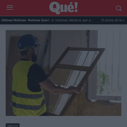
Calor extremo y ansiedad: síntomas idénticos que a...
El precio de la vivienda en
Últimas Noticias
- Noticias Que!:
Agencia