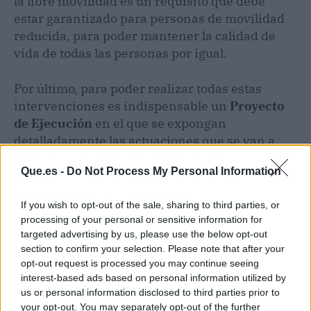
la libre movilidad es un requisito que debe
estar garantizado para personas de movilidad
reducida, para poder mantener la calidad de
vida de todas las personas por igual.
Por último, para poder realizar todas estas
intervenciones es indispensable un
Proyecto
de Ejecución
en el que se expongan
detalladamente las actuaciones que se van a
realizar. Este debe ser realizado por un
Que.es -
Do Not Process My Personal Information
arquitecto, y debe contener la licencia de obras
concedida por el ayuntamiento.
If you wish to opt-out of the sale, sharing to third parties, or
processing of your personal or sensitive information for
targeted advertising by us, please use the below opt-out
section to confirm your selection. Please note that after your
opt-out request is processed you may continue seeing
interest-based ads based on personal information utilized by
us or personal information disclosed to third parties prior to
your opt-out. You may separately opt-out of the further