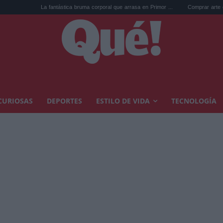
ástica bruma corporal que arrasa en Primor ...
Comprar arte en subasta: así puedes t
CURIOSAS
DEPORTES
ESTILO DE VIDA
TECNOLOGÍA