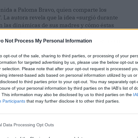
enida a Paloma Bravo, quien comparte los
". La autora revela que la idea «surgió durante
n las dinámicas de sus madres y cómo éstas
inicialmente concebida «como una respuesta a la
s hijos de la misma manera»,
se transformó en
o Not Process My Personal Information
mutuo.
to opt-out of the sale, sharing to third parties, or processing of your per
formation for targeted advertising by us, please use the below opt-out s
iltros" y su libro anterior, donde compartía la
r selection. Please note that after your opt-out request is processed y
dre durante una enfermedad terminal. La autora
eing interest-based ads based on personal information utilized by us or
estas de una misma moneda
, explorando el duelo
disclosed to third parties prior to your opt-out. You may separately opt-
s" se sumerge en cómo las mujeres enfrentan la
losure of your personal information by third parties on the IAB’s list of
 apoyo a madres que han perdido a sus parejas.
. This information may also be disclosed by us to third parties on the
IA
Participants
that may further disclose it to other third parties.
l Data Processing Opt Outs