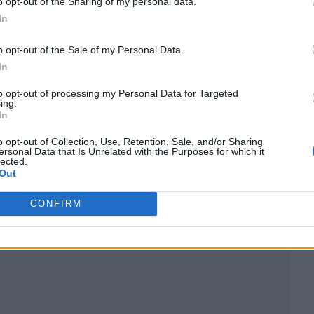
o opt-out of the Sharing of my personal data.
In
o opt-out of the Sale of my Personal Data.
In
to opt-out of processing my Personal Data for Targeted
ing.
In
ublicidad
o opt-out of Collection, Use, Retention, Sale, and/or Sharing
ersonal Data that Is Unrelated with the Purposes for which it
lected.
Out
CONFIRM