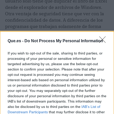
usuario solo tiene que duplicar el libro de Excel
desde el explorador de archivos de Windows.
Otra ventaja de seguridad tiene que ver con la
confidencialidad de datos. A diferencia de los
programas que trabajan solamente de forma
online,
CLV es un programa genuinamente
local que brinda máxima confidencialidad a los
Que.es -
Do Not Process My Personal Information
datos contables y financieros de las empresas.
Por último, el programa es asequible y no
If you wish to opt-out of the sale, sharing to third parties, or
necesita de renovación de licencias o
processing of your personal or sensitive information for
suscripciones temporales.
El cliente realiza un
targeted advertising by us, please use the below opt-out
section to confirm your selection. Please note that after your
único pago a Soporte Lógico y obtiene el
opt-out request is processed you may continue seeing
programa de por vida
.
interest-based ads based on personal information utilized by
us or personal information disclosed to third parties prior to
your opt-out. You may separately opt-out of the further
Artículo anterior
Artículo siguiente
disclosure of your personal information by third parties on the
Carillones electrónicos,
Estética dental con las
IAB’s list of downstream participants. This information may
de la mano de la firma
últimas tecnologías, por
also be disclosed by us to third parties on the
IAB’s List of
Belltron
Dental Implantologie
Downstream Participants
that may further disclose it to other