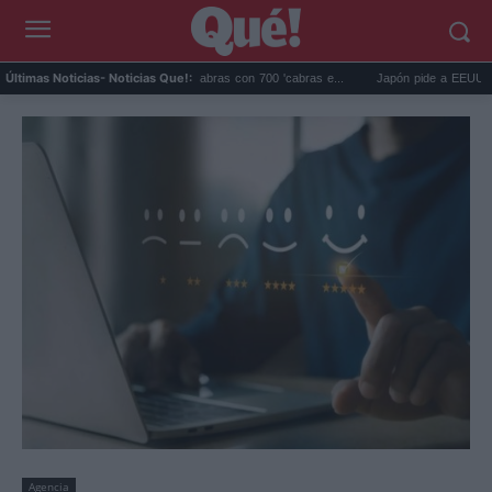
Galápagos eliminó 140.000 cabras con 700 'cabras e...
Japón pide a EEUU que deje
Últimas Noticias
- Noticias Que!:
Agencia