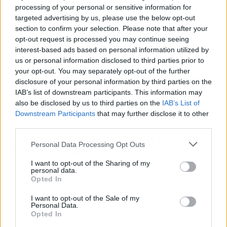
processing of your personal or sensitive information for
targeted advertising by us, please use the below opt-out
section to confirm your selection. Please note that after your
opt-out request is processed you may continue seeing
interest-based ads based on personal information utilized by
us or personal information disclosed to third parties prior to
your opt-out. You may separately opt-out of the further
disclosure of your personal information by third parties on the
IAB’s list of downstream participants. This information may
also be disclosed by us to third parties on the
IAB’s List of
Downstream Participants
that may further disclose it to other
third parties.
MEJORA DE LA SALUD Y EL
Personal Data Processing Opt Outs
BIENESTAR
I want to opt-out of the Sharing of my
personal data.
La salud y el bienestar son aspectos
Opted In
fundamentales de nuestras vidas, y las mejores
apps para
Android
pueden desempeñar un
I want to opt-out of the Sale of my
Personal Data.
papel crucial en su mejora y mantenimiento.
Opted In
Cada vez más personas recurren a aplicaciones